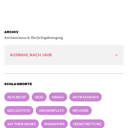
ARCHIV
Antirassismus & Flüchtlingsbewegung
AUSWAHL NACH JAHR
SCHLAGWORTE
ASYLRECHT
GEAS
HANAU
ANTIRASSISMUS
GEFLÜCHTETE
ORANIENPLATZ
REFUGEES
SAY THEIR NAMES
MIGRANTIFA
SEENOTRETTUNG