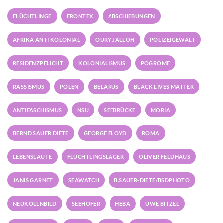
FLÜCHTLINGE
FRONTEX
ABSCHIEBUNGEN
AFRIKA ANTI KOLONIAL
OURY JALLOH
POLIZEIGEWALT
RESIDENZPFLICHT
KOLONIALISMUS
POGROME
RASSISMUS
POLEN
BELARUS
BLACK LIVES MATTER
ANTIFASCHISMUS
NSU
SEEBRÜCKE
MORIA
BERND SAUER DIETE
GEORGE FLOYD
ROMA
LEBENSLAUTE
FLÜCHTLINGSLAGER
OLIVER FELDHAUS
JANIS GARNET
SEAWATCH
B.SAUER-DIETE/BSDPHOTO
NEUKÖLLNBILD
SEEHOFER
HEBA
UWE BITZEL