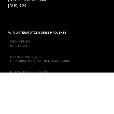
[BUS] 129
WIR UNTERSTÜTZEN DIESE PROJEKTE
KEIN MENSCH
IST ILLEGAL
DE.INDYMEDIA.ORG
DEMOKRATISCHE MEDIENPLATTFORM
NETZWERK SELBSTHILFE
BERLIN
TERMINKALENDER
FÜR LINKE SUBKULTUR
NACH OBEN