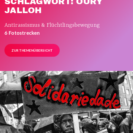
SCHLAGWORT: OURY
JALLOH
Antirassismus & Flüchtlingsbewegung
6 Fotostrecken
ZUR THEMENÜBERSICHT