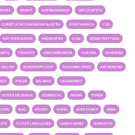
KÄMPFE
ARMUT
ANTIRASSISMUS
GEFLÜCHTETE
CHRISTLICHE FUNDAMENTALISTEN
DYKE MARSCH
CSD
SAY THEIR NAMES
MIGRANTIFA
§ 218
SEENOTRETTUNG
GBTQ
FRONTEX
ABSCHIEBUNGEN
CORONA
PANDEMIE
 JALLOH
RESIDENZPFLICHT
KOLONIALISMUS
ABTREIBUNG
SMUS
POLEN
BELARUS
GESUNDHEIT
OLIVER FELDHAUS
SEEBRÜCKE
MORIA
FEMEN
FLOYD
RISG
PFLEGE
ROMA
#UNTEILBAR
HEBA
AUTE
FLÜCHTLINGSLAGER
JANIS GARNET
SEAWATCH