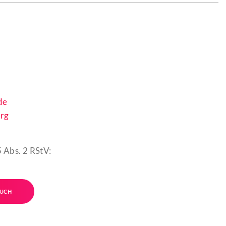
de
rg
 Abs. 2 RStV:
UCH