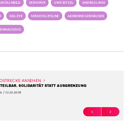
UKÖLLNBILD
SEEHOFER
UWE BITZEL
ANDREA LINSS
H
SEA-EYE
MISSION LIFELINE
ADRIENNE GERHÄUSER
LIENNACHZUG
OSTRECKE ANSEHEN
TEILBAR. SOLIDARITÄT STATT AUSGRENZUNG
n / 13.10.2018
PREVIOUS
NEXT