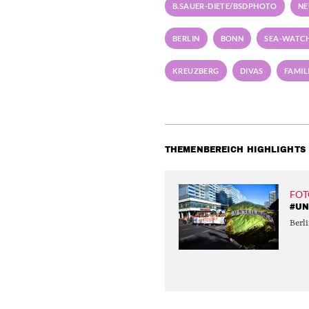
B.SAUER-DIETE/BSDPHOTO
NE
BERLIN
BONN
SEA-WATC
KREUZBERG
DIVAS
FAMI
THEMENBEREICH HIGHLIGHTS
FOT
#UN
Berli