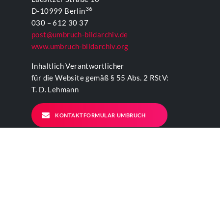
36
D-10999 Berlin
030 – 612 30 37
post@umbruch-bildarchiv.de
www.umbruch-bildarchiv.org
Inhaltlich Verantwortlicher
für die Website gemäß § 55 Abs. 2 RStV:
T. D. Lehmann
KONTAKTFORMULAR UMBRUCH
NETZWERK
TERMINK
SELBSTHILFE
FÜR LINKE