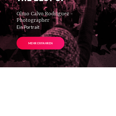
Olmo Calvo Rodriguez -
Photographer
Ein Portrait
MEHR ERFAHREN
WIR UNTERSTÜTZEN DIESE PROJEKTE
DE.INDYMEDIA.ORG
KEIN MENSCH
DEMOKRATISCHE
IST ILLEGAL