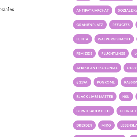
oziales
ANTIPATRIARCHAT
SOZIALE 
ORANIENPLATZ
REFUGEES
FLINTA
WALPURGISNACHT
FEMIZIDE
FLÜCHTLINGE
L
AFRIKA ANTI KOLONIAL
OURY
§ 219A
POGROME
RASSI
BLACK LIVES MATTER
NSU
BERND SAUER DIETE
GEORGE 
DRESDEN
MIKO
LEBENSL