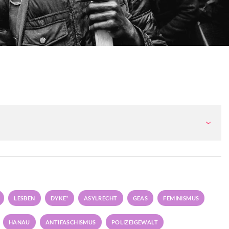
LESBEN
DYKE*
ASYLRECHT
GEAS
FEMINISMUS
HANAU
ANTIFASCHISMUS
POLIZEIGEWALT