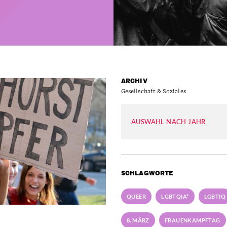
ARCHIV
Gesellschaft & Soziales
AUSWAHL NACH JAHR
SCHLAGWORTE
QUEER
LGBTQIA*
LGBTIQ
8. MÄRZ
FRAUENKAMPFTAG