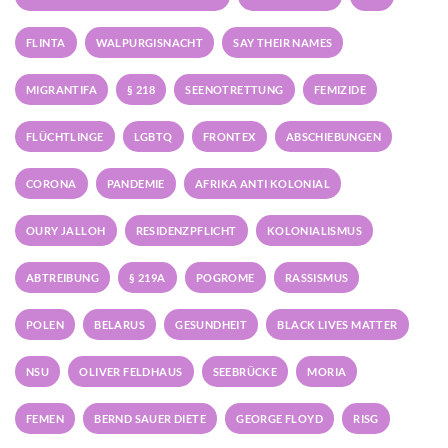
FLINTA
WALPURGISNACHT
SAY THEIR NAMES
MIGRANTIFA
§ 218
SEENOTRETTUNG
FEMIZIDE
FLÜCHTLINGE
LGBTQ
FRONTEX
ABSCHIEBUNGEN
CORONA
PANDEMIE
AFRIKA ANTI KOLONIAL
OURY JALLOH
RESIDENZPFLICHT
KOLONIALISMUS
ABTREIBUNG
§ 219A
POGROME
RASSISMUS
POLEN
BELARUS
GESUNDHEIT
BLACK LIVES MATTER
NSU
OLIVER FELDHAUS
SEEBRÜCKE
MORIA
FEMEN
BERND SAUER DIETE
GEORGE FLOYD
RISG