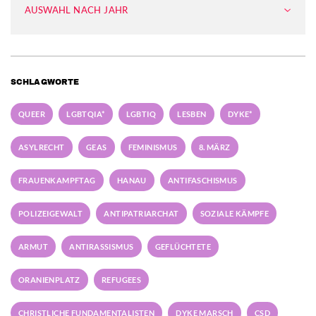
AUSWAHL NACH JAHR
SCHLAGWORTE
QUEER
LGBTQIA*
LGBTIQ
LESBEN
DYKE*
ASYLRECHT
GEAS
FEMINISMUS
8. MÄRZ
FRAUENKAMPFTAG
HANAU
ANTIFASCHISMUS
POLIZEIGEWALT
ANTIPATRIARCHAT
SOZIALE KÄMPFE
ARMUT
ANTIRASSISMUS
GEFLÜCHTETE
ORANIENPLATZ
REFUGEES
CHRISTLICHE FUNDAMENTALISTEN
DYKE MARSCH
CSD