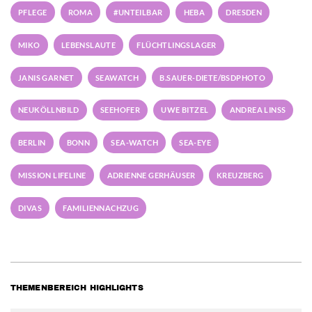
PFLEGE
ROMA
#UNTEILBAR
HEBA
DRESDEN
MIKO
LEBENSLAUTE
FLÜCHTLINGSLAGER
JANIS GARNET
SEAWATCH
B.SAUER-DIETE/BSDPHOTO
NEUKÖLLNBILD
SEEHOFER
UWE BITZEL
ANDREA LINSS
BERLIN
BONN
SEA-WATCH
SEA-EYE
MISSION LIFELINE
ADRIENNE GERHÄUSER
KREUZBERG
DIVAS
FAMILIENNACHZUG
THEMENBEREICH HIGHLIGHTS