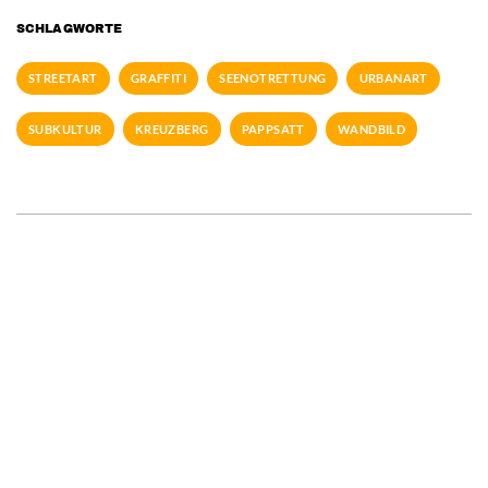
SCHLAGWORTE
STREETART
GRAFFITI
SEENOTRETTUNG
URBANART
SUBKULTUR
KREUZBERG
PAPPSATT
WANDBILD