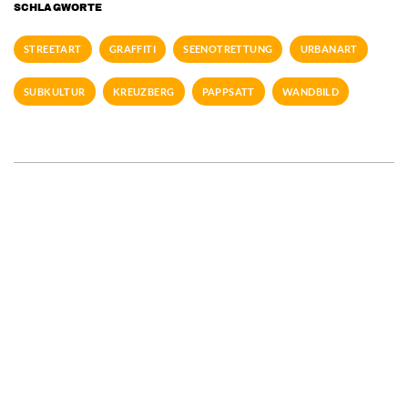
SCHLAGWORTE
STREETART
GRAFFITI
SEENOTRETTUNG
URBANART
SUBKULTUR
KREUZBERG
PAPPSATT
WANDBILD