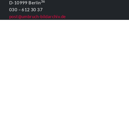
36
D-10999 Berlin
030 – 612 30 37
post@umbruch-bildarchiv.de
www.umbruch-bildarchiv.org
Inhaltlich Verantwortlicher
für die Website gemäß § 55 Abs. 2 RStV:
T. D. Lehmann
KONTAKTFORMULAR UMBRUCH
ALLGEMEINE INFORMATIONEN
Kontakt
Impressum
Datenschutzerklärung