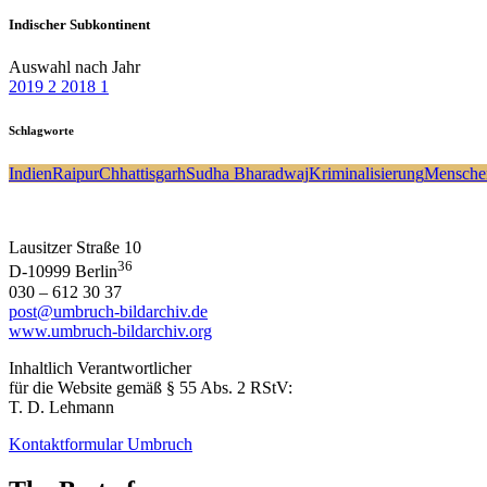
Indischer Subkontinent
Auswahl nach Jahr
2019
2
2018
1
Schlagworte
Indien
Raipur
Chhattisgarh
Sudha Bharadwaj
Kriminalisierung
Mensche
Lausitzer Straße 10
36
D-10999 Berlin
030 – 612 30 37
post@umbruch-bildarchiv.de
www.umbruch-bildarchiv.org
Inhaltlich Verantwortlicher
für die Website gemäß § 55 Abs. 2 RStV:
T. D. Lehmann
Kontaktformular Umbruch