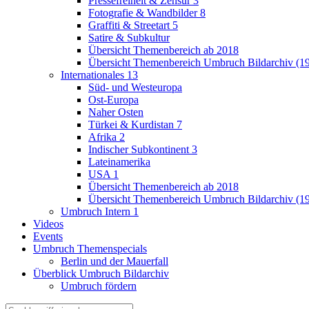
Pressefreiheit & Zensur
3
Fotografie & Wandbilder
8
Graffiti & Streetart
5
Satire & Subkultur
Übersicht Themenbereich ab 2018
Übersicht Themenbereich Umbruch Bildarchiv (1
Internationales
13
Süd- und Westeuropa
Ost-Europa
Naher Osten
Türkei & Kurdistan
7
Afrika
2
Indischer Subkontinent
3
Lateinamerika
USA
1
Übersicht Themenbereich ab 2018
Übersicht Themenbereich Umbruch Bildarchiv (1
Umbruch Intern
1
Videos
Events
Umbruch Themenspecials
Berlin und der Mauerfall
Überblick Umbruch Bildarchiv
Umbruch fördern