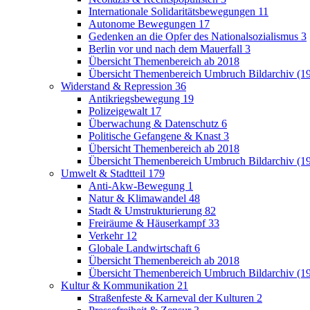
Internationale Solidaritätsbewegungen
11
Autonome Bewegungen
17
Gedenken an die Opfer des Nationalsozialismus
3
Berlin vor und nach dem Mauerfall
3
Übersicht Themenbereich ab 2018
Übersicht Themenbereich Umbruch Bildarchiv (1
Widerstand & Repression
36
Antikriegsbewegung
19
Polizeigewalt
17
Überwachung & Datenschutz
6
Politische Gefangene & Knast
3
Übersicht Themenbereich ab 2018
Übersicht Themenbereich Umbruch Bildarchiv (1
Umwelt & Stadtteil
179
Anti-Akw-Bewegung
1
Natur & Klimawandel
48
Stadt & Umstrukturierung
82
Freiräume & Häuserkampf
33
Verkehr
12
Globale Landwirtschaft
6
Übersicht Themenbereich ab 2018
Übersicht Themenbereich Umbruch Bildarchiv (1
Kultur & Kommunikation
21
Straßenfeste & Karneval der Kulturen
2