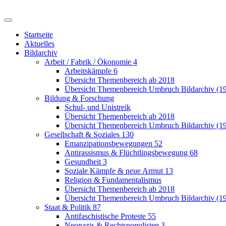
Startseite
Aktuelles
Bildarchiv
Arbeit / Fabrik / Ökonomie
4
Arbeitskämpfe
6
Übersicht Themenbereich ab 2018
Übersicht Themenbereich Umbruch Bildarchiv (1
Bildung & Forschung
Schul- und Unistreik
Übersicht Themenbereich ab 2018
Übersicht Themenbereich Umbruch Bildarchiv (1
Gesellschaft & Soziales
130
Emanzipationsbewegungen
52
Antirassismus & Flüchtlingsbewegung
68
Gesundheit
3
Soziale Kämpfe & neue Armut
13
Religion & Fundamentalismus
Übersicht Themenbereich ab 2018
Übersicht Themenbereich Umbruch Bildarchiv (1
Staat & Politik
87
Antifaschistische Proteste
55
Neonazis & Rechtspopulisten
3