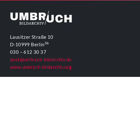
Lausitzer Straße 10
36
D-10999 Berlin
030 – 612 30 37
post@umbruch-bildarchiv.de
www.umbruch-bildarchiv.org
Inhaltlich Verantwortlicher
für die Website gemäß § 55 Abs. 2 RStV:
T. D. Lehmann
KONTAKTFORMULAR UMBRUCH