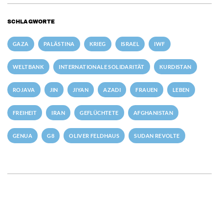
SCHLAGWORTE
GAZA
PALÄSTINA
KRIEG
ISRAEL
IWF
WELTBANK
INTERNATIONALE SOLIDARITÄT
KURDISTAN
ROJAVA
JIN
JIYAN
AZADI
FRAUEN
LEBEN
FREIHEIT
IRAN
GEFLÜCHTETE
AFGHANISTAN
GENUA
G8
OLIVER FELDHAUS
SUDAN REVOLTE