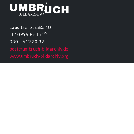
Lausitzer Straße 10
36
D-10999 Berlin
030 – 612 30 37
post@umbruch-bildarchiv.de
www.umbruch-bildarchiv.org
Inhaltlich Verantwortlicher
für die Website gemäß § 55 Abs. 2 RStV:
T. D. Lehmann
KONTAKTFORMULAR UMBRUCH
ALLGEMEINE INFORMATIONEN