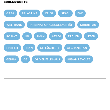
SCHLAGWORTE
GAZA
PALÄSTINA
KRIEG
ISRAEL
IWF
WELTBANK
INTERNATIONALE SOLIDARITÄT
KURDISTAN
ROJAVA
JIN
JIYAN
AZADI
FRAUEN
LEBEN
FREIHEIT
IRAN
GEFLÜCHTETE
AFGHANISTAN
GENUA
G8
OLIVER FELDHAUS
SUDAN REVOLTE