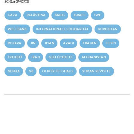
SCHLAGWORTE
GAZA
PALÄSTINA
KRIEG
ISRAEL
IWF
WELTBANK
INTERNATIONALE SOLIDARITÄT
KURDISTAN
ROJAVA
JIN
JIYAN
AZADI
FRAUEN
LEBEN
FREIHEIT
IRAN
GEFLÜCHTETE
AFGHANISTAN
GENUA
G8
OLIVER FELDHAUS
SUDAN REVOLTE