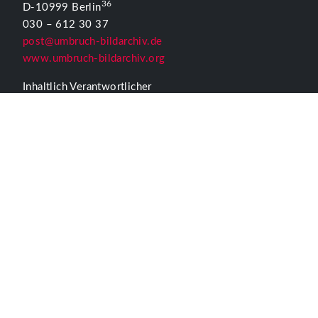
36
D-10999 Berlin
030 – 612 30 37
post@umbruch-bildarchiv.de
www.umbruch-bildarchiv.org
Inhaltlich Verantwortlicher
für die Website gemäß § 55 Abs. 2 RStV:
T. D. Lehmann
KONTAKTFORMULAR UMBRUCH
ALLGEMEINE INFORMATIONEN
Kontakt
Impressum
Datenschutzerklärung