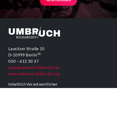
MEHR ERFAHREN
Lausitzer Straße 10
36
D-10999 Berlin
030 – 612 30 37
post@umbruch-bildarchiv.de
www.umbruch-bildarchiv.org
Inhaltlich Verantwortlicher
für die Website gemäß § 55 Abs. 2 RStV:
T. D. Lehmann
KONTAKTFORMULAR UMBRUCH