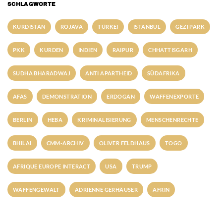
SCHLAGWORTE
KURDISTAN
ROJAVA
TÜRKEI
ISTANBUL
GEZI PARK
PKK
KURDEN
INDIEN
RAIPUR
CHHATTISGARH
SUDHA BHARADWAJ
ANTI APARTHEID
SÜDAFRIKA
AFAS
DEMONSTRATION
ERDOGAN
WAFFENEXPORTE
BERLIN
HEBA
KRIMINALISIERUNG
MENSCHENRECHTE
BHILAI
CMM-ARCHIV
OLIVER FELDHAUS
TOGO
AFRIQUE EUROPE INTERACT
USA
TRUMP
WAFFENGEWALT
ADRIENNE GERHÄUSER
AFRIN