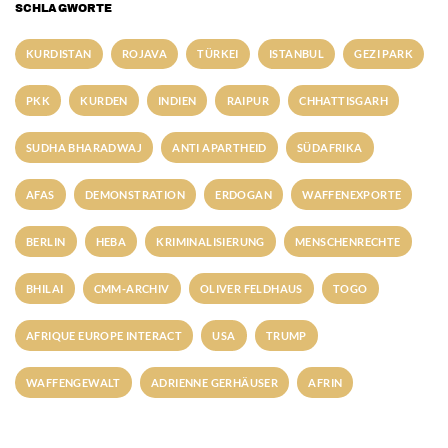
SCHLAGWORTE
KURDISTAN
ROJAVA
TÜRKEI
ISTANBUL
GEZI PARK
PKK
KURDEN
INDIEN
RAIPUR
CHHATTISGARH
SUDHA BHARADWAJ
ANTI APARTHEID
SÜDAFRIKA
AFAS
DEMONSTRATION
ERDOGAN
WAFFENEXPORTE
BERLIN
HEBA
KRIMINALISIERUNG
MENSCHENRECHTE
BHILAI
CMM-ARCHIV
OLIVER FELDHAUS
TOGO
AFRIQUE EUROPE INTERACT
USA
TRUMP
WAFFENGEWALT
ADRIENNE GERHÄUSER
AFRIN