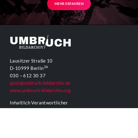
MEHR ERFAHREN
Lausitzer Straße 10
36
D-10999 Berlin
030 – 612 30 37
post@umbruch-bildarchiv.de
www.umbruch-bildarchiv.org
Inhaltlich Verantwortlicher
für die Website gemäß § 55 Abs. 2 RStV:
T. D. Lehmann
KONTAKTFORMULAR UMBRUCH