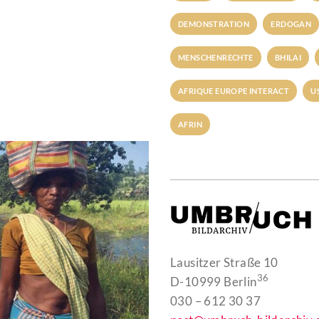
DEMONSTRATION
ERDOGAN
MENSCHENRECHTE
BHILAI
AFRIQUE EUROPE INTERACT
U
AFRIN
Lausitzer Straße 10
36
D-10999 Berlin
030 – 612 30 37