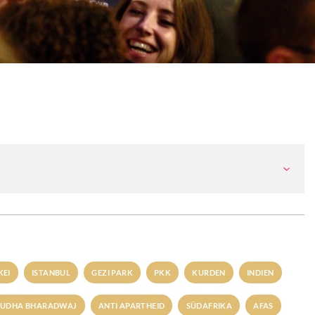
KEI
ISTANBUL
GEZI PARK
PKK
KURDEN
INDIEN
SUDHA BHARADWAJ
ANTI APARTHEID
SÜDAFRIKA
AFAS