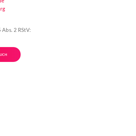
de
rg
 Abs. 2 RStV:
UCH