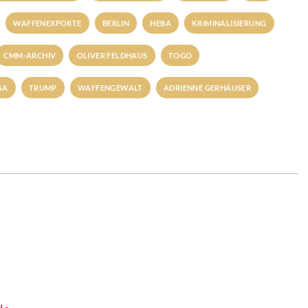
WAFFENEXPORTE
BERLIN
HEBA
KRIMINALISIERUNG
CMM-ARCHIV
OLIVER FELDHAUS
TOGO
SA
TRUMP
WAFFENGEWALT
ADRIENNE GERHÄUSER