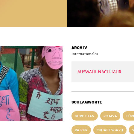
ARCHIV
Internationales
AUSWAHL NACH JAHR
SCHLAGWORTE
KURDISTAN
ROJAVA
TÜR
RAIPUR
CHHATTISGARH