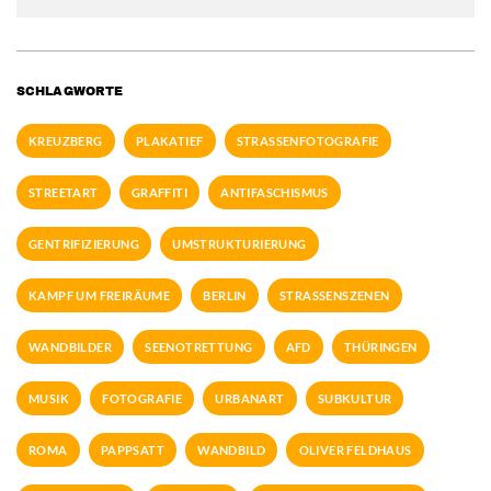
SCHLAGWORTE
KREUZBERG
PLAKATIEF
STRASSENFOTOGRAFIE
STREETART
GRAFFITI
ANTIFASCHISMUS
GENTRIFIZIERUNG
UMSTRUKTURIERUNG
KAMPF UM FREIRÄUME
BERLIN
STRASSENSZENEN
WANDBILDER
SEENOTRETTUNG
AFD
THÜRINGEN
MUSIK
FOTOGRAFIE
URBANART
SUBKULTUR
ROMA
PAPPSATT
WANDBILD
OLIVER FELDHAUS