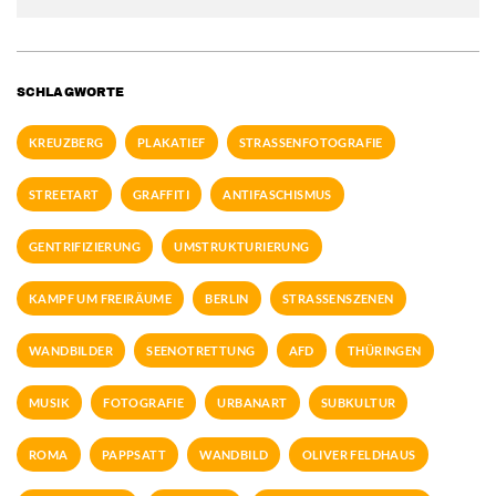
SCHLAGWORTE
KREUZBERG
PLAKATIEF
STRASSENFOTOGRAFIE
STREETART
GRAFFITI
ANTIFASCHISMUS
GENTRIFIZIERUNG
UMSTRUKTURIERUNG
KAMPF UM FREIRÄUME
BERLIN
STRASSENSZENEN
WANDBILDER
SEENOTRETTUNG
AFD
THÜRINGEN
MUSIK
FOTOGRAFIE
URBANART
SUBKULTUR
ROMA
PAPPSATT
WANDBILD
OLIVER FELDHAUS