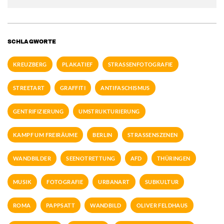
SCHLAGWORTE
KREUZBERG
PLAKATIEF
STRASSENFOTOGRAFIE
STREETART
GRAFFITI
ANTIFASCHISMUS
GENTRIFIZIERUNG
UMSTRUKTURIERUNG
KAMPF UM FREIRÄUME
BERLIN
STRASSENSZENEN
WANDBILDER
SEENOTRETTUNG
AFD
THÜRINGEN
MUSIK
FOTOGRAFIE
URBANART
SUBKULTUR
ROMA
PAPPSATT
WANDBILD
OLIVER FELDHAUS