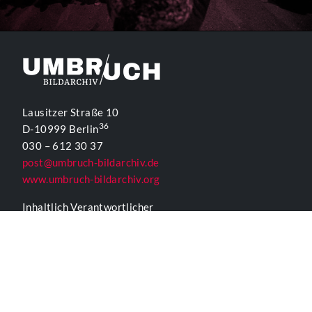
Lausitzer Straße 10
36
D-10999 Berlin
030 – 612 30 37
post@umbruch-bildarchiv.de
www.umbruch-bildarchiv.org
Inhaltlich Verantwortlicher
für die Website gemäß § 55 Abs. 2 RStV:
T. D. Lehmann
KONTAKTFORMULAR UMBRUCH