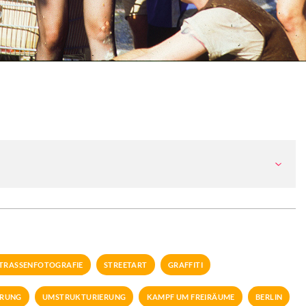
TRASSENFOTOGRAFIE
STREETART
GRAFFITI
ERUNG
UMSTRUKTURIERUNG
KAMPF UM FREIRÄUME
BERLIN