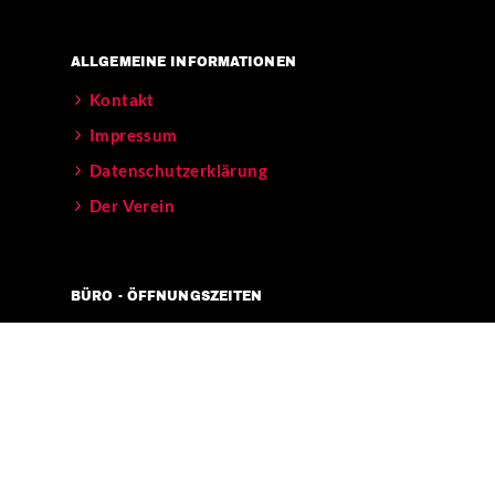
ALLGEMEINE INFORMATIONEN
Kontakt
Impressum
Datenschutzerklärung
Der Verein
BÜRO - ÖFFNUNGSZEITEN
Mo – Fr 11-17 Uhr
Verkehrsanbindungen:
[U] Görlitzer Bahnhof
[BUS] 129