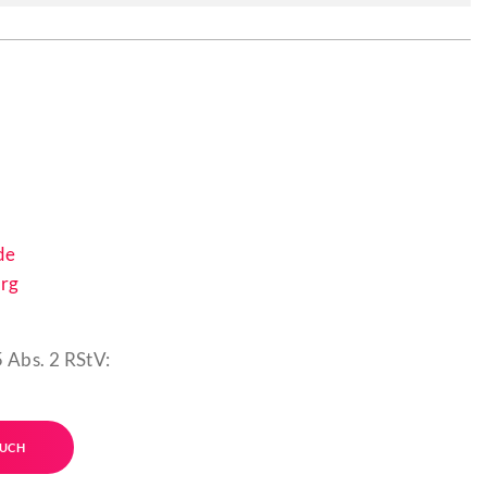
de
rg
 Abs. 2 RStV:
UCH