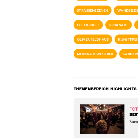
STRASSENSZENEN
WANDBILD
FOTOGRAFIE
URBANART
OLIVER FELDHAUS
KUNSTFREI
MONIKA V. WEGERER
KARNEVA
THEMENBEREICH HIGHLIGHTS
FOT
BES
Buen