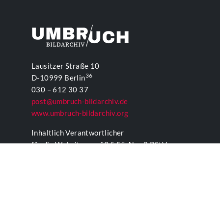
Lausitzer Straße 10
36
D-10999 Berlin
030 – 612 30 37
post@umbruch-bildarchiv.de
www.umbruch-bildarchiv.org
Inhaltlich Verantwortlicher
für die Website gemäß § 55 Abs. 2 RStV:
T. D. Lehmann
KONTAKTFORMULAR UMBRUCH