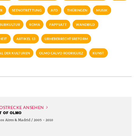
ER
SEENOTRETTUNG
AFD
THÜRINGEN
MUSIK
SUBKULTUR
ROMA
PAPPSATT
WANDBILD
HEIT
ARTIKEL 13
URHEBERRECHTSREFORM
L DER KULTUREN
OLMO CALVO RODRIGUEZ
KUNST
OSTRECKE ANSEHEN
T OF OLMO
os Aires & Madrid / 2005 - 2010