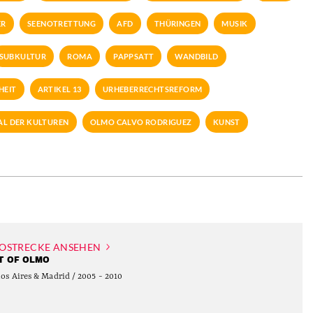
ER
SEENOTRETTUNG
AFD
THÜRINGEN
MUSIK
SUBKULTUR
ROMA
PAPPSATT
WANDBILD
HEIT
ARTIKEL 13
URHEBERRECHTSREFORM
L DER KULTUREN
OLMO CALVO RODRIGUEZ
KUNST
OSTRECKE ANSEHEN
T OF OLMO
os Aires & Madrid / 2005 - 2010