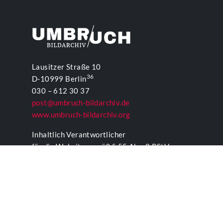
Lausitzer Straße 10
36
D-10999 Berlin
030 – 612 30 37
post@umbruch-bildarchiv.de
www.umbruch-bildarchiv.org
Inhaltlich Verantwortlicher
für die Website gemäß § 55 Abs. 2 RStV:
T. D. Lehmann
KONTAKTFORMULAR UMBRUCH