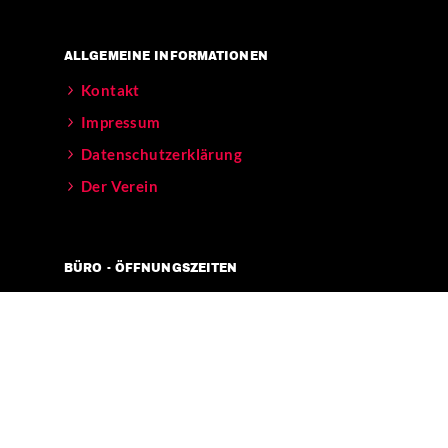
ALLGEMEINE INFORMATIONEN
Kontakt
Impressum
Datenschutzerklärung
Der Verein
BÜRO - ÖFFNUNGSZEITEN
Mo – Fr 11-17 Uhr
Verkehrsanbindungen:
[U] Görlitzer Bahnhof
[BUS] 129