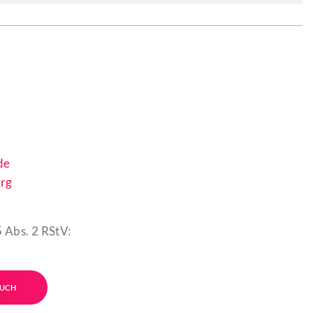
de
rg
 Abs. 2 RStV:
UCH