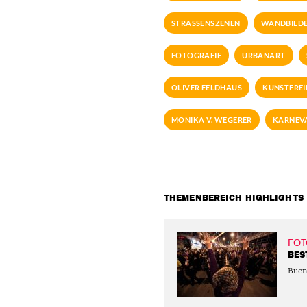
STRASSENSZENEN
WANDBILD
FOTOGRAFIE
URBANART
OLIVER FELDHAUS
KUNSTFREI
MONIKA V. WEGERER
KARNEVA
THEMENBEREICH HIGHLIGHTS
FOT
BES
Buen