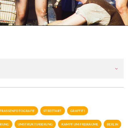
TRASSENFOTOGRAFIE
STREETART
GRAFFITI
ERUNG
UMSTRUKTURIERUNG
KAMPF UM FREIRÄUME
BERLIN