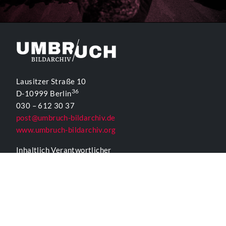
Lausitzer Straße 10
36
D-10999 Berlin
030 – 612 30 37
post@umbruch-bildarchiv.de
www.umbruch-bildarchiv.org
Inhaltlich Verantwortlicher
für die Website gemäß § 55 Abs. 2 RStV:
T. D. Lehmann
KONTAKTFORMULAR UMBRUCH