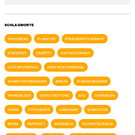
SCHLAGWORTE
KREUZBERG
PLAKATIEF
STRASSENFOTOGRAFIE
STREETART
GRAFFITI
ANTIFASCHISMUS
GENTRIFIZIERUNG
UMSTRUKTURIERUNG
KAMPF UM FREIRÄUME
BERLIN
STRASSENSZENEN
WANDBILDER
SEENOTRETTUNG
AFD
THÜRINGEN
MUSIK
FOTOGRAFIE
URBANART
SUBKULTUR
ROMA
PAPPSATT
WANDBILD
OLIVER FELDHAUS