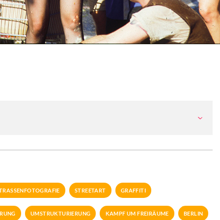
TRASSENFOTOGRAFIE
STREETART
GRAFFITI
ERUNG
UMSTRUKTURIERUNG
KAMPF UM FREIRÄUME
BERLIN