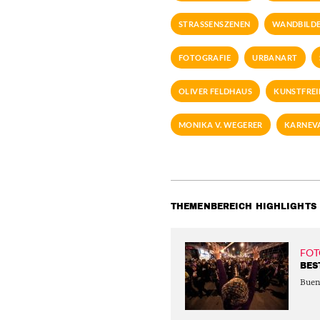
STRASSENSZENEN
WANDBILD
FOTOGRAFIE
URBANART
OLIVER FELDHAUS
KUNSTFREI
MONIKA V. WEGERER
KARNEVA
THEMENBEREICH HIGHLIGHTS
FOT
BES
Buen