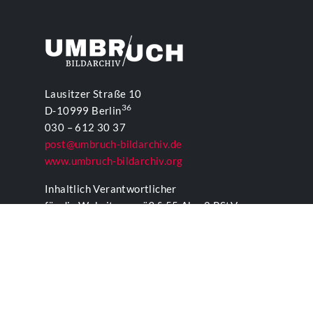
Lausitzer Straße 10
36
D-10999 Berlin
030 – 612 30 37
post@umbruch-bildarchiv.de
www.umbruch-bildarchiv.org
Inhaltlich Verantwortlicher
für die Website gemäß § 55 Abs. 2 RStV:
T. D. Lehmann
KONTAKTFORMULAR UMBRUCH