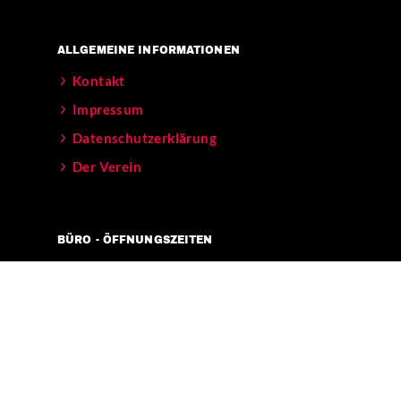
ALLGEMEINE INFORMATIONEN
Kontakt
Impressum
Datenschutzerklärung
Der Verein
BÜRO - ÖFFNUNGSZEITEN
Mo – Fr 11-17 Uhr
Verkehrsanbindungen:
[U] Görlitzer Bahnhof
[BUS] 129