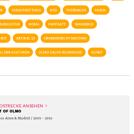
ER
SEENOTRETTUNG
AFD
THÜRINGEN
MUSIK
SUBKULTUR
ROMA
PAPPSATT
WANDBILD
HEIT
ARTIKEL 13
URHEBERRECHTSREFORM
L DER KULTUREN
OLMO CALVO RODRIGUEZ
KUNST
OSTRECKE ANSEHEN
T OF OLMO
os Aires & Madrid / 2005 - 2010