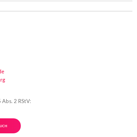
de
rg
 Abs. 2 RStV:
UCH