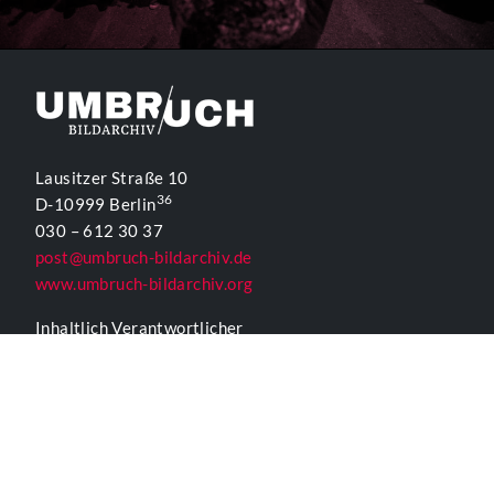
Lausitzer Straße 10
36
D-10999 Berlin
030 – 612 30 37
post@umbruch-bildarchiv.de
www.umbruch-bildarchiv.org
Inhaltlich Verantwortlicher
für die Website gemäß § 55 Abs. 2 RStV:
T. D. Lehmann
KONTAKTFORMULAR UMBRUCH