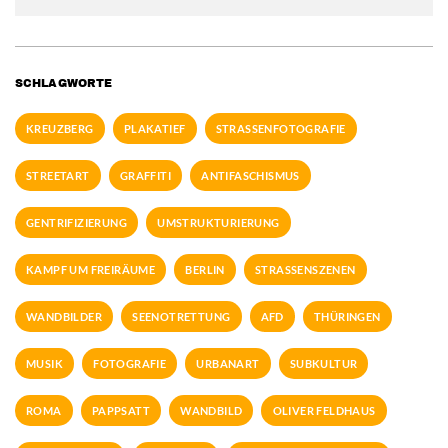
SCHLAGWORTE
KREUZBERG
PLAKATIEF
STRASSENFOTOGRAFIE
STREETART
GRAFFITI
ANTIFASCHISMUS
GENTRIFIZIERUNG
UMSTRUKTURIERUNG
KAMPF UM FREIRÄUME
BERLIN
STRASSENSZENEN
WANDBILDER
SEENOTRETTUNG
AFD
THÜRINGEN
MUSIK
FOTOGRAFIE
URBANART
SUBKULTUR
ROMA
PAPPSATT
WANDBILD
OLIVER FELDHAUS