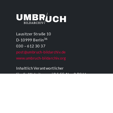
Lausitzer Straße 10
36
D-10999 Berlin
030 – 612 30 37
post@umbruch-bildarchiv.de
www.umbruch-bildarchiv.org
Inhaltlich Verantwortlicher
für die Website gemäß § 55 Abs. 2 RStV:
T. D. Lehmann
KONTAKTFORMULAR UMBRUCH