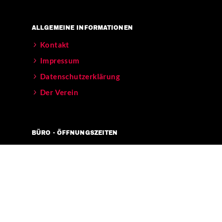
ALLGEMEINE INFORMATIONEN
Kontakt
Impressum
Datenschutzerklärung
Der Verein
BÜRO - ÖFFNUNGSZEITEN
Mo – Fr 11-17 Uhr
Verkehrsanbindungen:
[U] Görlitzer Bahnhof
[BUS] 129