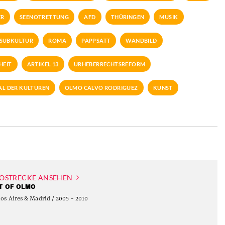
ER
SEENOTRETTUNG
AFD
THÜRINGEN
MUSIK
SUBKULTUR
ROMA
PAPPSATT
WANDBILD
HEIT
ARTIKEL 13
URHEBERRECHTSREFORM
L DER KULTUREN
OLMO CALVO RODRIGUEZ
KUNST
OSTRECKE ANSEHEN
T OF OLMO
os Aires & Madrid / 2005 - 2010