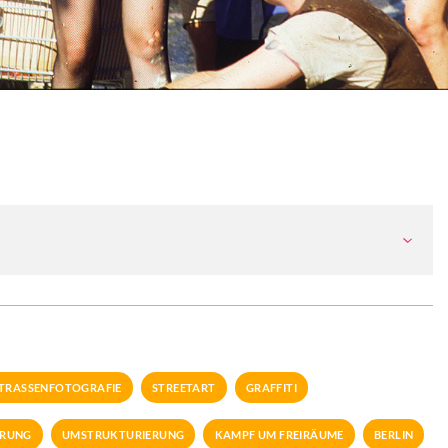
TRASSENFOTOGRAFIE
STREETART
GRAFFITI
ERUNG
UMSTRUKTURIERUNG
KAMPF UM FREIRÄUME
BERLIN