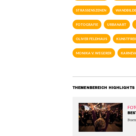
STRASSENSZENEN
WANDBILD
FOTOGRAFIE
URBANART
OLIVER FELDHAUS
KUNSTFREI
MONIKA V. WEGERER
KARNEVA
THEMENBEREICH HIGHLIGHTS
FOT
BES
Buen