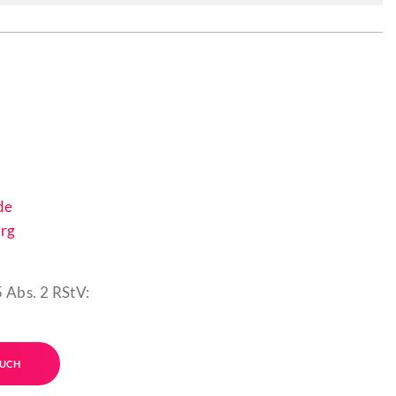
de
rg
 Abs. 2 RStV:
UCH