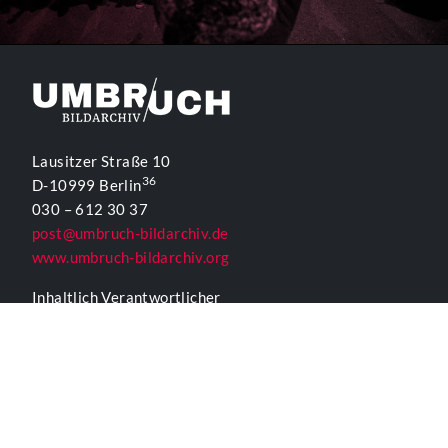
Lausitzer Straße 10
36
D-10999 Berlin
030 – 612 30 37
post@umbruch-bildarchiv.de
www.umbruch-bildarchiv.org
Inhaltlich Verantwortlicher
für die Website gemäß § 55 Abs. 2 RStV:
T. D. Lehmann
KONTAKTFORMULAR UMBRUCH