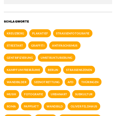
SCHLAGWORTE
KREUZBERG
PLAKATIEF
STRASSENFOTOGRAFIE
STREETART
GRAFFITI
ANTIFASCHISMUS
GENTRIFIZIERUNG
UMSTRUKTURIERUNG
KAMPF UM FREIRÄUME
BERLIN
STRASSENSZENEN
WANDBILDER
SEENOTRETTUNG
AFD
THÜRINGEN
MUSIK
FOTOGRAFIE
URBANART
SUBKULTUR
ROMA
PAPPSATT
WANDBILD
OLIVER FELDHAUS