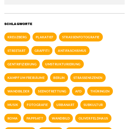
SCHLAGWORTE
KREUZBERG
PLAKATIEF
STRASSENFOTOGRAFIE
STREETART
GRAFFITI
ANTIFASCHISMUS
GENTRIFIZIERUNG
UMSTRUKTURIERUNG
KAMPF UM FREIRÄUME
BERLIN
STRASSENSZENEN
WANDBILDER
SEENOTRETTUNG
AFD
THÜRINGEN
MUSIK
FOTOGRAFIE
URBANART
SUBKULTUR
ROMA
PAPPSATT
WANDBILD
OLIVER FELDHAUS