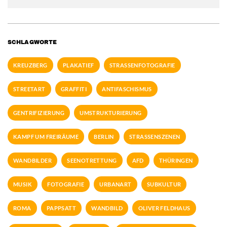
SCHLAGWORTE
KREUZBERG
PLAKATIEF
STRASSENFOTOGRAFIE
STREETART
GRAFFITI
ANTIFASCHISMUS
GENTRIFIZIERUNG
UMSTRUKTURIERUNG
KAMPF UM FREIRÄUME
BERLIN
STRASSENSZENEN
WANDBILDER
SEENOTRETTUNG
AFD
THÜRINGEN
MUSIK
FOTOGRAFIE
URBANART
SUBKULTUR
ROMA
PAPPSATT
WANDBILD
OLIVER FELDHAUS