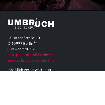
Lausitzer Straße 10
36
D-10999 Berlin
030 – 612 30 37
post@umbruch-bildarchiv.de
www.umbruch-bildarchiv.org
Inhaltlich Verantwortlicher
für die Website gemäß § 55 Abs. 2 RStV:
T. D. Lehmann
KONTAKTFORMULAR UMBRUCH