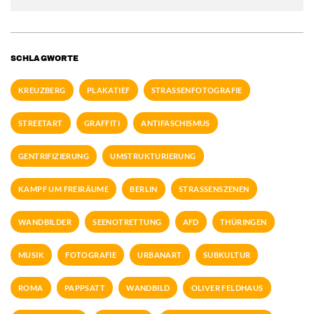
SCHLAGWORTE
KREUZBERG
PLAKATIEF
STRASSENFOTOGRAFIE
STREETART
GRAFFITI
ANTIFASCHISMUS
GENTRIFIZIERUNG
UMSTRUKTURIERUNG
KAMPF UM FREIRÄUME
BERLIN
STRASSENSZENEN
WANDBILDER
SEENOTRETTUNG
AFD
THÜRINGEN
MUSIK
FOTOGRAFIE
URBANART
SUBKULTUR
ROMA
PAPPSATT
WANDBILD
OLIVER FELDHAUS