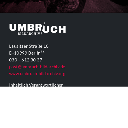
Lausitzer Straße 10
36
D-10999 Berlin
030 – 612 30 37
post@umbruch-bildarchiv.de
www.umbruch-bildarchiv.org
Inhaltlich Verantwortlicher
für die Website gemäß § 55 Abs. 2 RStV:
T. D. Lehmann
KONTAKTFORMULAR UMBRUCH