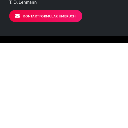
T. D. Lehmann
KONTAKTFORMULAR UMBRUCH
ALLGEMEINE INFORMATIONEN
Kontakt
Impressum
Datenschutzerklärung
Der Verein
BÜRO - ÖFFNUNGSZEITEN
Mo – Fr 11-17 Uhr
Verkehrsanbindungen: