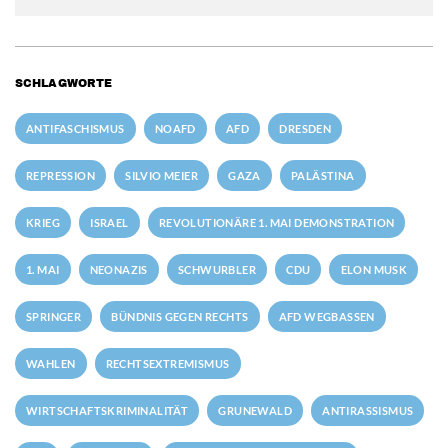
SCHLAGWORTE
ANTIFASCHISMUS
NOAFD
AFD
DRESDEN
REPRESSION
SILVIO MEIER
GAZA
PALÄSTINA
KRIEG
ISRAEL
REVOLUTIONÄRE 1. MAI DEMONSTRATION
1. MAI
NEONAZIS
SCHWURBLER
CDU
ELON MUSK
SPRINGER
BÜNDNIS GEGEN RECHTS
AFD WEGBASSEN
WAHLEN
RECHTSEXTREMISMUS
WIRTSCHAFTSKRIMINALITÄT
GRUNEWALD
ANTIRASSISMUS