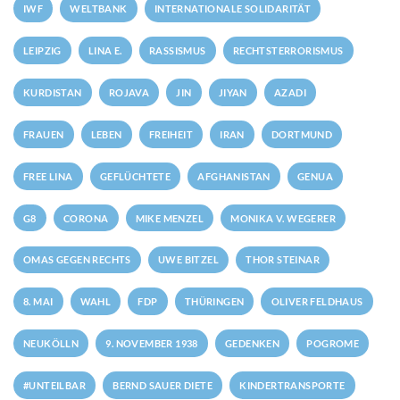
IWF
WELTBANK
INTERNATIONALE SOLIDARITÄT
LEIPZIG
LINA E.
RASSISMUS
RECHTSTERRORISMUS
KURDISTAN
ROJAVA
JIN
JIYAN
AZADI
FRAUEN
LEBEN
FREIHEIT
IRAN
DORTMUND
FREE LINA
GEFLÜCHTETE
AFGHANISTAN
GENUA
G8
CORONA
MIKE MENZEL
MONIKA V. WEGERER
OMAS GEGEN RECHTS
UWE BITZEL
THOR STEINAR
8. MAI
WAHL
FDP
THÜRINGEN
OLIVER FELDHAUS
NEUKÖLLN
9. NOVEMBER 1938
GEDENKEN
POGROME
#UNTEILBAR
BERND SAUER DIETE
KINDERTRANSPORTE