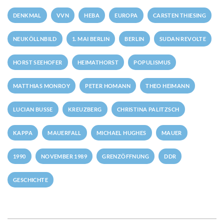
DENKMAL
VVN
HEBA
EUROPA
CARSTEN THIESING
NEUKÖLLNBILD
1. MAI BERLIN
BERLIN
SUDAN REVOLTE
HORST SEEHOFER
HEIMATHORST
POPULISMUS
MATTHIAS MONROY
PETER HOMANN
THEO HEIMANN
LUCIAN BUSSE
KREUZBERG
CHRISTINA PALITZSCH
KAPPA
MAUERFALL
MICHAEL HUGHES
MAUER
1990
NOVEMBER 1989
GRENZÖFFNUNG
DDR
GESCHICHTE