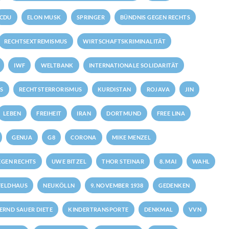
CDU
ELON MUSK
SPRINGER
BÜNDNIS GEGEN RECHTS
RECHTSEXTREMISMUS
WIRTSCHAFTSKRIMINALITÄT
IWF
WELTBANK
INTERNATIONALE SOLIDARITÄT
S
RECHTSTERRORISMUS
KURDISTAN
ROJAVA
JIN
LEBEN
FREIHEIT
IRAN
DORTMUND
FREE LINA
GENUA
G8
CORONA
MIKE MENZEL
GEN RECHTS
UWE BITZEL
THOR STEINAR
8. MAI
WAHL
FELDHAUS
NEUKÖLLN
9. NOVEMBER 1938
GEDENKEN
ERND SAUER DIETE
KINDERTRANSPORTE
DENKMAL
VVN