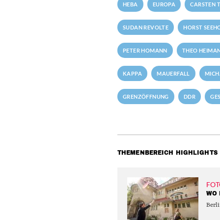
HEBA
EUROPA
CARSTEN T
SUDAN REVOLTE
HORST SEEH
PETER HOMANN
THEO HEIMA
KAPPA
MAUERFALL
MICH
GRENZÖFFNUNG
DDR
GE
THEMENBEREICH HIGHLIGHTS
FOT
WO 
Berli