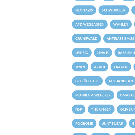
NEONAZIS
SCHWURBLER
AFD WEGBASSEN
WAHLEN
GRUNEWALD
ANTIRASSISMUS
LEIPZIG
LINA E.
RASSISMU
JIYAN
AZADI
FRAUEN
GEFLÜCHTETE
AFGHANISTAN
MONIKA V. WEGERER
OMAS GE
FDP
THÜRINGEN
OLIVER 
POGROME
#UNTEILBAR
B