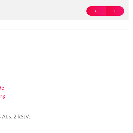
PREVIOUS
NEXT
de
rg
 Abs. 2 RStV: