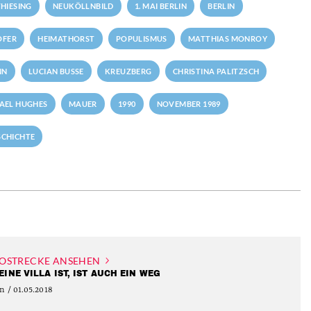
HIESING
NEUKÖLLNBILD
1. MAI BERLIN
BERLIN
OFER
HEIMATHORST
POPULISMUS
MATTHIAS MONROY
NN
LUCIAN BUSSE
KREUZBERG
CHRISTINA PALITZSCH
AEL HUGHES
MAUER
1990
NOVEMBER 1989
SCHICHTE
OSTRECKE ANSEHEN
EINE VILLA IST, IST AUCH EIN WEG
n / 01.05.2018