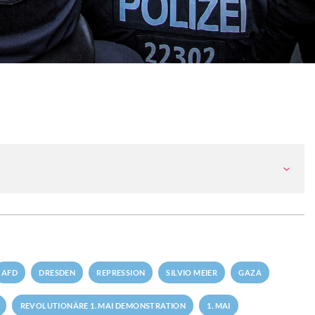
AFD
DRESDEN
REPRESSION
SILVIO MEIER
GAZA
REVOLUTIONÄRE 1. MAI DEMONSTRATION
1. MAI