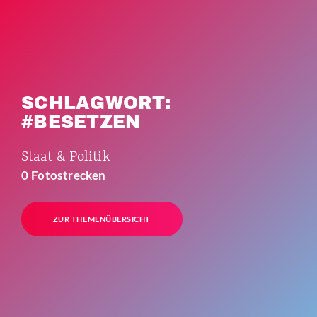
SCHLAGWORT:
#BESETZEN
Staat & Politik
0 Fotostrecken
ZUR THEMENÜBERSICHT