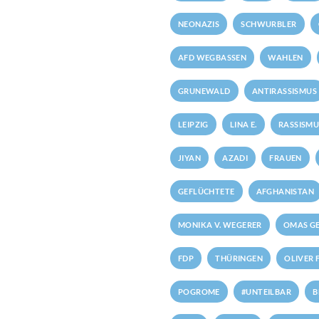
NEONAZIS
SCHWURBLER
AFD WEGBASSEN
WAHLEN
GRUNEWALD
ANTIRASSISMUS
LEIPZIG
LINA E.
RASSISMU
JIYAN
AZADI
FRAUEN
GEFLÜCHTETE
AFGHANISTAN
MONIKA V. WEGERER
OMAS GE
FDP
THÜRINGEN
OLIVER 
POGROME
#UNTEILBAR
B