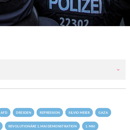
AFD
DRESDEN
REPRESSION
SILVIO MEIER
GAZA
REVOLUTIONÄRE 1. MAI DEMONSTRATION
1. MAI