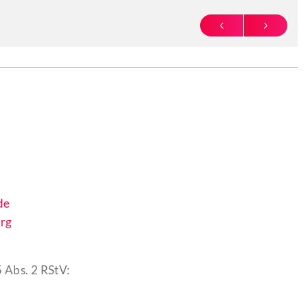
PREVIOUS
NEXT
de
rg
 Abs. 2 RStV: