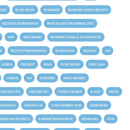
CDU
ELON MUSK
SPRINGER
BÜNDNIS GEGEN RECHTS
RECHTSEXTREMISMUS
WIRTSCHAFTSKRIMINALITÄT
IWF
WELTBANK
INTERNATIONALE SOLIDARITÄT
S
RECHTSTERRORISMUS
KURDISTAN
ROJAVA
JIN
LEBEN
FREIHEIT
IRAN
DORTMUND
FREE LINA
GENUA
G8
CORONA
MIKE MENZEL
GEN RECHTS
UWE BITZEL
THOR STEINAR
8. MAI
WAHL
FELDHAUS
NEUKÖLLN
9. NOVEMBER 1938
GEDENKEN
ERND SAUER DIETE
KINDERTRANSPORTE
DENKMAL
VVN