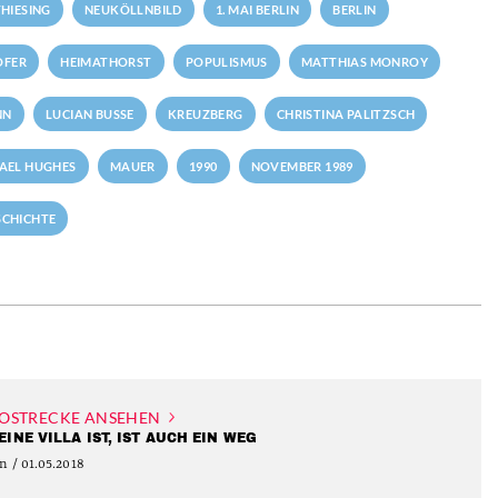
HIESING
NEUKÖLLNBILD
1. MAI BERLIN
BERLIN
OFER
HEIMATHORST
POPULISMUS
MATTHIAS MONROY
NN
LUCIAN BUSSE
KREUZBERG
CHRISTINA PALITZSCH
AEL HUGHES
MAUER
1990
NOVEMBER 1989
SCHICHTE
OSTRECKE ANSEHEN
EINE VILLA IST, IST AUCH EIN WEG
n / 01.05.2018