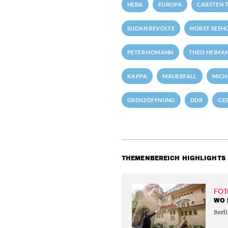
HEBA
EUROPA
CARSTEN T
SUDAN REVOLTE
HORST SEEH
PETER HOMANN
THEO HEIMA
KAPPA
MAUERFALL
MICH
GRENZÖFFNUNG
DDR
GE
THEMENBEREICH HIGHLIGHTS
FOT
WO 
Berli