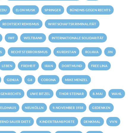
CDU
ELON MUSK
SPRINGER
BÜNDNIS GEGEN RECHTS
RECHTSEXTREMISMUS
WIRTSCHAFTSKRIMINALITÄT
IWF
WELTBANK
INTERNATIONALE SOLIDARITÄT
S
RECHTSTERRORISMUS
KURDISTAN
ROJAVA
JIN
LEBEN
FREIHEIT
IRAN
DORTMUND
FREE LINA
GENUA
G8
CORONA
MIKE MENZEL
GEN RECHTS
UWE BITZEL
THOR STEINAR
8. MAI
WAHL
FELDHAUS
NEUKÖLLN
9. NOVEMBER 1938
GEDENKEN
ERND SAUER DIETE
KINDERTRANSPORTE
DENKMAL
VVN