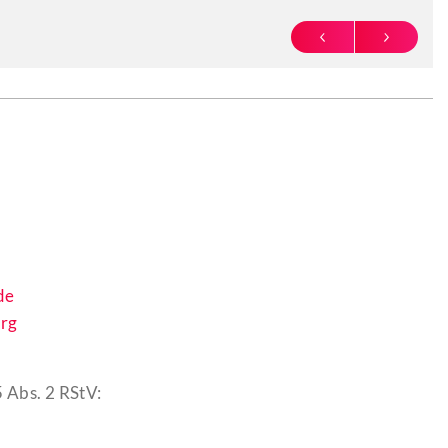
PREVIOUS
NEXT
de
rg
 Abs. 2 RStV: