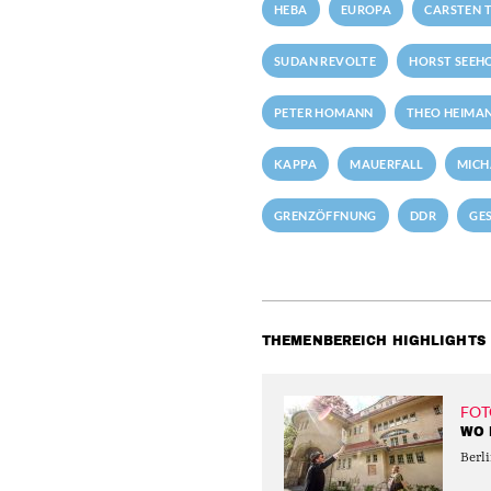
HEBA
EUROPA
CARSTEN T
SUDAN REVOLTE
HORST SEEH
PETER HOMANN
THEO HEIMA
KAPPA
MAUERFALL
MICH
GRENZÖFFNUNG
DDR
GE
THEMENBEREICH HIGHLIGHTS
FOT
WO 
Berli