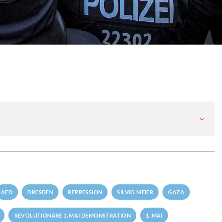
AFD
DRESDEN
REPRESSION
SILVIO MEIER
GAZA
REVOLUTIONÄRE 1. MAI DEMONSTRATION
1. MAI