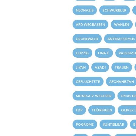
NEONAZIS
SCHWURBLER
AFD WEGBASSEN
WAHLEN
GRUNEWALD
ANTIRASSISMUS
LEIPZIG
LINA E.
RASSISMU
JIYAN
AZADI
FRAUEN
GEFLÜCHTETE
AFGHANISTAN
MONIKA V. WEGERER
OMAS GE
FDP
THÜRINGEN
OLIVER 
POGROME
#UNTEILBAR
B