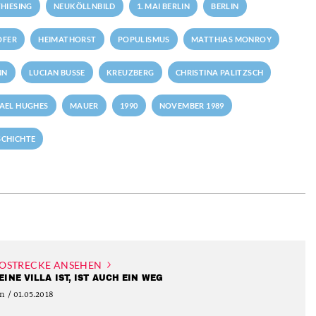
HIESING
NEUKÖLLNBILD
1. MAI BERLIN
BERLIN
OFER
HEIMATHORST
POPULISMUS
MATTHIAS MONROY
NN
LUCIAN BUSSE
KREUZBERG
CHRISTINA PALITZSCH
AEL HUGHES
MAUER
1990
NOVEMBER 1989
SCHICHTE
OSTRECKE ANSEHEN
EINE VILLA IST, IST AUCH EIN WEG
n / 01.05.2018