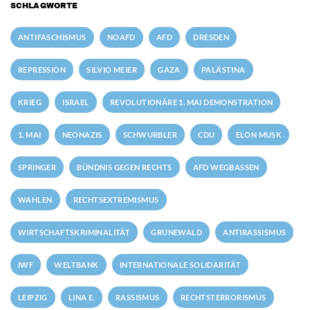
SCHLAGWORTE
ANTIFASCHISMUS
NOAFD
AFD
DRESDEN
REPRESSION
SILVIO MEIER
GAZA
PALÄSTINA
KRIEG
ISRAEL
REVOLUTIONÄRE 1. MAI DEMONSTRATION
1. MAI
NEONAZIS
SCHWURBLER
CDU
ELON MUSK
SPRINGER
BÜNDNIS GEGEN RECHTS
AFD WEGBASSEN
WAHLEN
RECHTSEXTREMISMUS
WIRTSCHAFTSKRIMINALITÄT
GRUNEWALD
ANTIRASSISMUS
IWF
WELTBANK
INTERNATIONALE SOLIDARITÄT
LEIPZIG
LINA E.
RASSISMUS
RECHTSTERRORISMUS