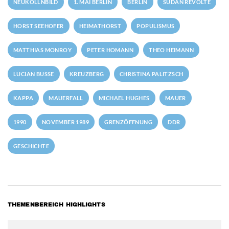
NEUKÖLLNBILD
1. MAI BERLIN
BERLIN
SUDAN REVOLTE
HORST SEEHOFER
HEIMATHORST
POPULISMUS
MATTHIAS MONROY
PETER HOMANN
THEO HEIMANN
LUCIAN BUSSE
KREUZBERG
CHRISTINA PALITZSCH
KAPPA
MAUERFALL
MICHAEL HUGHES
MAUER
1990
NOVEMBER 1989
GRENZÖFFNUNG
DDR
GESCHICHTE
THEMENBEREICH HIGHLIGHTS