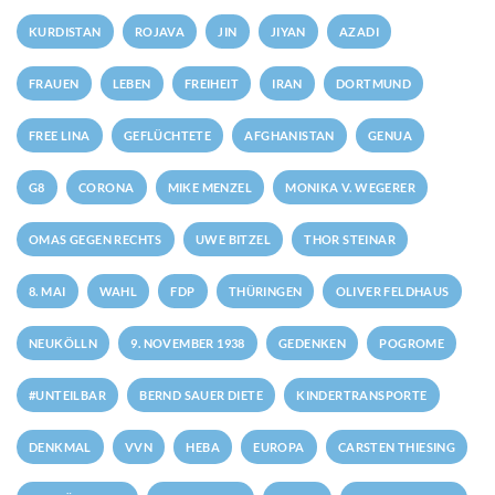
KURDISTAN
ROJAVA
JIN
JIYAN
AZADI
FRAUEN
LEBEN
FREIHEIT
IRAN
DORTMUND
FREE LINA
GEFLÜCHTETE
AFGHANISTAN
GENUA
G8
CORONA
MIKE MENZEL
MONIKA V. WEGERER
OMAS GEGEN RECHTS
UWE BITZEL
THOR STEINAR
8. MAI
WAHL
FDP
THÜRINGEN
OLIVER FELDHAUS
NEUKÖLLN
9. NOVEMBER 1938
GEDENKEN
POGROME
#UNTEILBAR
BERND SAUER DIETE
KINDERTRANSPORTE
DENKMAL
VVN
HEBA
EUROPA
CARSTEN THIESING