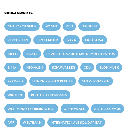
SCHLAGWORTE
ANTIFASCHISMUS
NOAFD
AFD
DRESDEN
REPRESSION
SILVIO MEIER
GAZA
PALÄSTINA
KRIEG
ISRAEL
REVOLUTIONÄRE 1. MAI DEMONSTRATION
1. MAI
NEONAZIS
SCHWURBLER
CDU
ELON MUSK
SPRINGER
BÜNDNIS GEGEN RECHTS
AFD WEGBASSEN
WAHLEN
RECHTSEXTREMISMUS
WIRTSCHAFTSKRIMINALITÄT
GRUNEWALD
ANTIRASSISMUS
IWF
WELTBANK
INTERNATIONALE SOLIDARITÄT