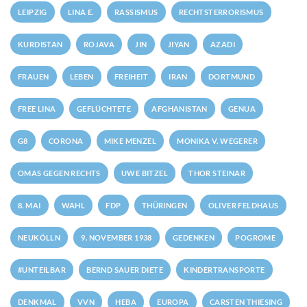
LEIPZIG
LINA E.
RASSISMUS
RECHTSTERRORISMUS
KURDISTAN
ROJAVA
JIN
JIYAN
AZADI
FRAUEN
LEBEN
FREIHEIT
IRAN
DORTMUND
FREE LINA
GEFLÜCHTETE
AFGHANISTAN
GENUA
G8
CORONA
MIKE MENZEL
MONIKA V. WEGERER
OMAS GEGEN RECHTS
UWE BITZEL
THOR STEINAR
8. MAI
WAHL
FDP
THÜRINGEN
OLIVER FELDHAUS
NEUKÖLLN
9. NOVEMBER 1938
GEDENKEN
POGROME
#UNTEILBAR
BERND SAUER DIETE
KINDERTRANSPORTE
DENKMAL
VVN
HEBA
EUROPA
CARSTEN THIESING