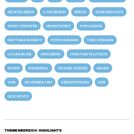
NEUKÖLLNBILD
1. MAI BERLIN
BERLIN
SUDAN REVOLTE
HORST SEEHOFER
HEIMATHORST
POPULISMUS
MATTHIAS MONROY
PETER HOMANN
THEO HEIMANN
LUCIAN BUSSE
KREUZBERG
CHRISTINA PALITZSCH
KAPPA
MAUERFALL
MICHAEL HUGHES
MAUER
1990
NOVEMBER 1989
GRENZÖFFNUNG
DDR
GESCHICHTE
THEMENBEREICH HIGHLIGHTS