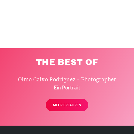
THE BEST OF
Olmo Calvo Rodriguez - Photographer
Ein Portrait
MEHR ERFAHREN