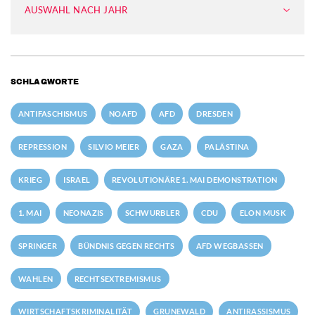
AUSWAHL NACH JAHR
SCHLAGWORTE
ANTIFASCHISMUS
NOAFD
AFD
DRESDEN
REPRESSION
SILVIO MEIER
GAZA
PALÄSTINA
KRIEG
ISRAEL
REVOLUTIONÄRE 1. MAI DEMONSTRATION
1. MAI
NEONAZIS
SCHWURBLER
CDU
ELON MUSK
SPRINGER
BÜNDNIS GEGEN RECHTS
AFD WEGBASSEN
WAHLEN
RECHTSEXTREMISMUS
WIRTSCHAFTSKRIMINALITÄT
GRUNEWALD
ANTIRASSISMUS