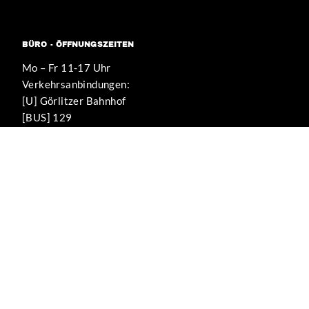
BÜRO - ÖFFNUNGSZEITEN
Mo – Fr 11-17 Uhr
Verkehrsanbindungen:
[U] Görlitzer Bahnhof
[BUS] 129
WIR UNTERSTÜTZEN DIESE PROJEKTE
KEIN MENSCH
IST ILLEGAL
DE.INDYMEDIA.ORG
DEMOKRATISCHE MEDIENPLATTFORM