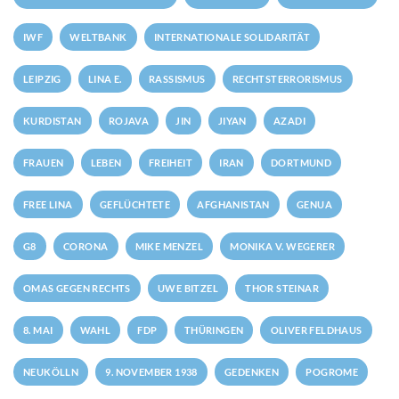
IWF
WELTBANK
INTERNATIONALE SOLIDARITÄT
LEIPZIG
LINA E.
RASSISMUS
RECHTSTERRORISMUS
KURDISTAN
ROJAVA
JIN
JIYAN
AZADI
FRAUEN
LEBEN
FREIHEIT
IRAN
DORTMUND
FREE LINA
GEFLÜCHTETE
AFGHANISTAN
GENUA
G8
CORONA
MIKE MENZEL
MONIKA V. WEGERER
OMAS GEGEN RECHTS
UWE BITZEL
THOR STEINAR
8. MAI
WAHL
FDP
THÜRINGEN
OLIVER FELDHAUS
NEUKÖLLN
9. NOVEMBER 1938
GEDENKEN
POGROME