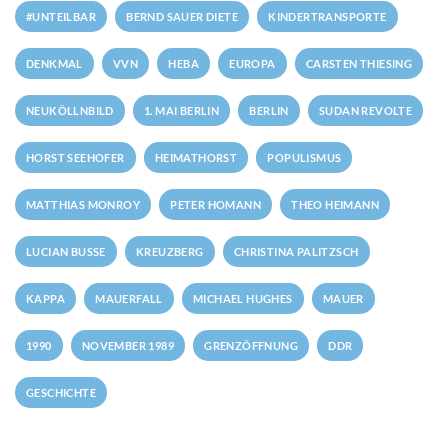
#UNTEILBAR
BERND SAUER DIETE
KINDERTRANSPORTE
DENKMAL
VVN
HEBA
EUROPA
CARSTEN THIESING
NEUKÖLLNBILD
1. MAI BERLIN
BERLIN
SUDAN REVOLTE
HORST SEEHOFER
HEIMATHORST
POPULISMUS
MATTHIAS MONROY
PETER HOMANN
THEO HEIMANN
LUCIAN BUSSE
KREUZBERG
CHRISTINA PALITZSCH
KAPPA
MAUERFALL
MICHAEL HUGHES
MAUER
1990
NOVEMBER 1989
GRENZÖFFNUNG
DDR
GESCHICHTE