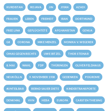
KURDISTAN
ROJAVA
JIN
JIYAN
AZADI
FRAUEN
LEBEN
FREIHEIT
IRAN
DORTMUND
FREE LINA
GEFLÜCHTETE
AFGHANISTAN
GENUA
G8
CORONA
MIKE MENZEL
MONIKA V. WEGERER
OMAS GEGEN RECHTS
UWE BITZEL
THOR STEINAR
8. MAI
WAHL
FDP
THÜRINGEN
OLIVER FELDHAUS
NEUKÖLLN
9. NOVEMBER 1938
GEDENKEN
POGROME
#UNTEILBAR
BERND SAUER DIETE
KINDERTRANSPORTE
DENKMAL
VVN
HEBA
EUROPA
CARSTEN THIESING