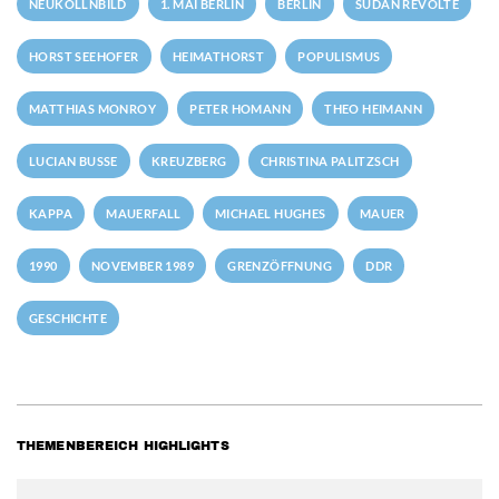
NEUKÖLLNBILD
1. MAI BERLIN
BERLIN
SUDAN REVOLTE
HORST SEEHOFER
HEIMATHORST
POPULISMUS
MATTHIAS MONROY
PETER HOMANN
THEO HEIMANN
LUCIAN BUSSE
KREUZBERG
CHRISTINA PALITZSCH
KAPPA
MAUERFALL
MICHAEL HUGHES
MAUER
1990
NOVEMBER 1989
GRENZÖFFNUNG
DDR
GESCHICHTE
THEMENBEREICH HIGHLIGHTS