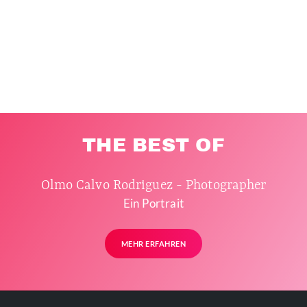
THE BEST OF
Olmo Calvo Rodriguez - Photographer
Ein Portrait
MEHR ERFAHREN