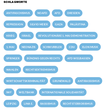
SCHLAGWORTE
ANTIFASCHISMUS
NOAFD
AFD
DRESDEN
REPRESSION
SILVIO MEIER
GAZA
PALÄSTINA
KRIEG
ISRAEL
REVOLUTIONÄRE 1. MAI DEMONSTRATION
1. MAI
NEONAZIS
SCHWURBLER
CDU
ELON MUSK
SPRINGER
BÜNDNIS GEGEN RECHTS
AFD WEGBASSEN
WAHLEN
RECHTSEXTREMISMUS
WIRTSCHAFTSKRIMINALITÄT
GRUNEWALD
ANTIRASSISMUS
IWF
WELTBANK
INTERNATIONALE SOLIDARITÄT
LEIPZIG
LINA E.
RASSISMUS
RECHTSTERRORISMUS