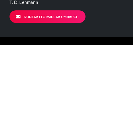
T. D. Lehmann
KONTAKTFORMULAR UMBRUCH
ALLGEMEINE INFORMATIONEN
Kontakt
Impressum
Datenschutzerklärung
Der Verein
BÜRO - ÖFFNUNGSZEITEN
Mo – Fr 11-17 Uhr
Verkehrsanbindungen: