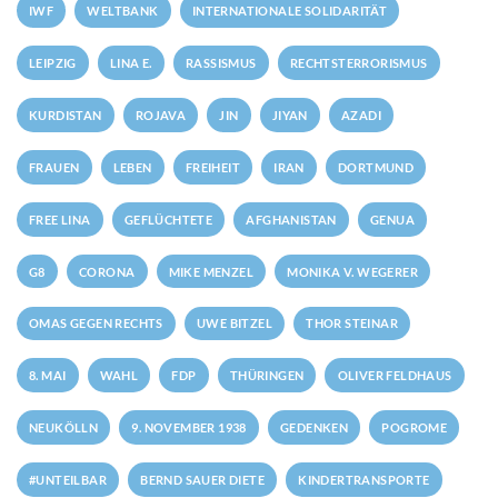
IWF
WELTBANK
INTERNATIONALE SOLIDARITÄT
LEIPZIG
LINA E.
RASSISMUS
RECHTSTERRORISMUS
KURDISTAN
ROJAVA
JIN
JIYAN
AZADI
FRAUEN
LEBEN
FREIHEIT
IRAN
DORTMUND
FREE LINA
GEFLÜCHTETE
AFGHANISTAN
GENUA
G8
CORONA
MIKE MENZEL
MONIKA V. WEGERER
OMAS GEGEN RECHTS
UWE BITZEL
THOR STEINAR
8. MAI
WAHL
FDP
THÜRINGEN
OLIVER FELDHAUS
NEUKÖLLN
9. NOVEMBER 1938
GEDENKEN
POGROME
#UNTEILBAR
BERND SAUER DIETE
KINDERTRANSPORTE