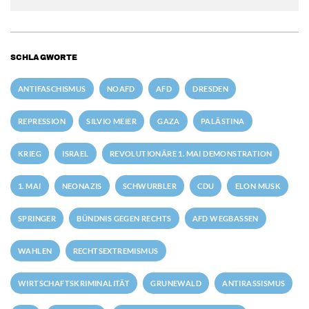
SCHLAGWORTE
ANTIFASCHISMUS
NOAFD
AFD
DRESDEN
REPRESSION
SILVIO MEIER
GAZA
PALÄSTINA
KRIEG
ISRAEL
REVOLUTIONÄRE 1. MAI DEMONSTRATION
1. MAI
NEONAZIS
SCHWURBLER
CDU
ELON MUSK
SPRINGER
BÜNDNIS GEGEN RECHTS
AFD WEGBASSEN
WAHLEN
RECHTSEXTREMISMUS
WIRTSCHAFTSKRIMINALITÄT
GRUNEWALD
ANTIRASSISMUS