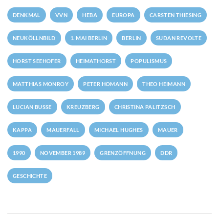
DENKMAL
VVN
HEBA
EUROPA
CARSTEN THIESING
NEUKÖLLNBILD
1. MAI BERLIN
BERLIN
SUDAN REVOLTE
HORST SEEHOFER
HEIMATHORST
POPULISMUS
MATTHIAS MONROY
PETER HOMANN
THEO HEIMANN
LUCIAN BUSSE
KREUZBERG
CHRISTINA PALITZSCH
KAPPA
MAUERFALL
MICHAEL HUGHES
MAUER
1990
NOVEMBER 1989
GRENZÖFFNUNG
DDR
GESCHICHTE