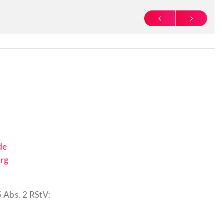
PREVIOUS
NEXT
de
rg
 Abs. 2 RStV: