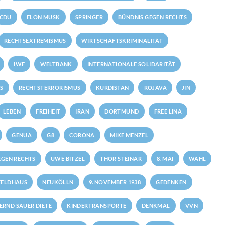
CDU
ELON MUSK
SPRINGER
BÜNDNIS GEGEN RECHTS
RECHTSEXTREMISMUS
WIRTSCHAFTSKRIMINALITÄT
IWF
WELTBANK
INTERNATIONALE SOLIDARITÄT
S
RECHTSTERRORISMUS
KURDISTAN
ROJAVA
JIN
LEBEN
FREIHEIT
IRAN
DORTMUND
FREE LINA
GENUA
G8
CORONA
MIKE MENZEL
GEN RECHTS
UWE BITZEL
THOR STEINAR
8. MAI
WAHL
FELDHAUS
NEUKÖLLN
9. NOVEMBER 1938
GEDENKEN
ERND SAUER DIETE
KINDERTRANSPORTE
DENKMAL
VVN