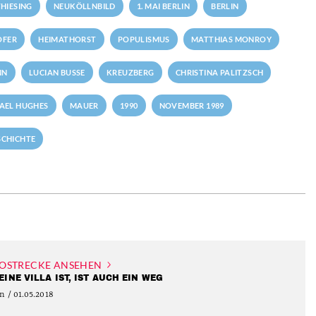
HIESING
NEUKÖLLNBILD
1. MAI BERLIN
BERLIN
OFER
HEIMATHORST
POPULISMUS
MATTHIAS MONROY
NN
LUCIAN BUSSE
KREUZBERG
CHRISTINA PALITZSCH
AEL HUGHES
MAUER
1990
NOVEMBER 1989
SCHICHTE
OSTRECKE ANSEHEN
EINE VILLA IST, IST AUCH EIN WEG
n / 01.05.2018