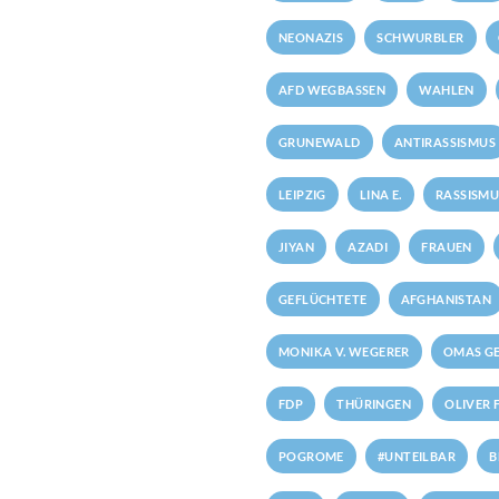
NEONAZIS
SCHWURBLER
AFD WEGBASSEN
WAHLEN
GRUNEWALD
ANTIRASSISMUS
LEIPZIG
LINA E.
RASSISMU
JIYAN
AZADI
FRAUEN
GEFLÜCHTETE
AFGHANISTAN
MONIKA V. WEGERER
OMAS GE
FDP
THÜRINGEN
OLIVER 
POGROME
#UNTEILBAR
B