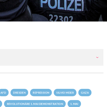
AFD
DRESDEN
REPRESSION
SILVIO MEIER
GAZA
REVOLUTIONÄRE 1. MAI DEMONSTRATION
1. MAI