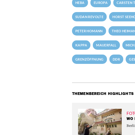
HEBA
EUROPA
CARSTEN T
SUDAN REVOLTE
HORST SEEH
PETER HOMANN
THEO HEIMA
KAPPA
MAUERFALL
MICH
GRENZÖFFNUNG
DDR
GE
THEMENBEREICH HIGHLIGHTS
FOT
WO 
Berli