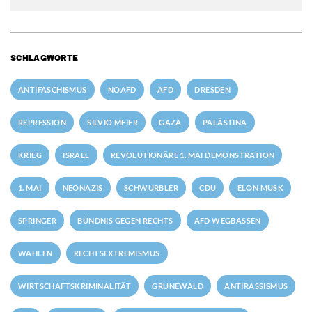
SCHLAGWORTE
ANTIFASCHISMUS
NOAFD
AFD
DRESDEN
REPRESSION
SILVIO MEIER
GAZA
PALÄSTINA
KRIEG
ISRAEL
REVOLUTIONÄRE 1. MAI DEMONSTRATION
1. MAI
NEONAZIS
SCHWURBLER
CDU
ELON MUSK
SPRINGER
BÜNDNIS GEGEN RECHTS
AFD WEGBASSEN
WAHLEN
RECHTSEXTREMISMUS
WIRTSCHAFTSKRIMINALITÄT
GRUNEWALD
ANTIRASSISMUS