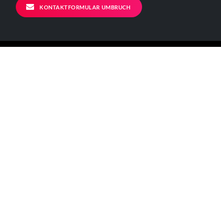
KONTAKTFORMULAR UMBRUCH
ALLGEMEINE INFORMATIONEN
Kontakt
Impressum
Datenschutzerklärung
Der Verein
BÜRO - ÖFFNUNGSZEITEN
Mo – Fr 11-17 Uhr
Verkehrsanbindungen:
[U] Görlitzer Bahnhof
[BUS] 129