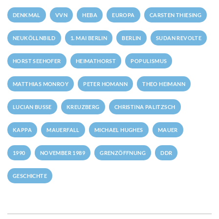
DENKMAL
VVN
HEBA
EUROPA
CARSTEN THIESING
NEUKÖLLNBILD
1. MAI BERLIN
BERLIN
SUDAN REVOLTE
HORST SEEHOFER
HEIMATHORST
POPULISMUS
MATTHIAS MONROY
PETER HOMANN
THEO HEIMANN
LUCIAN BUSSE
KREUZBERG
CHRISTINA PALITZSCH
KAPPA
MAUERFALL
MICHAEL HUGHES
MAUER
1990
NOVEMBER 1989
GRENZÖFFNUNG
DDR
GESCHICHTE