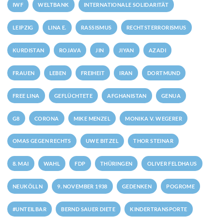
IWF
WELTBANK
INTERNATIONALE SOLIDARITÄT
LEIPZIG
LINA E.
RASSISMUS
RECHTSTERRORISMUS
KURDISTAN
ROJAVA
JIN
JIYAN
AZADI
FRAUEN
LEBEN
FREIHEIT
IRAN
DORTMUND
FREE LINA
GEFLÜCHTETE
AFGHANISTAN
GENUA
G8
CORONA
MIKE MENZEL
MONIKA V. WEGERER
OMAS GEGEN RECHTS
UWE BITZEL
THOR STEINAR
8. MAI
WAHL
FDP
THÜRINGEN
OLIVER FELDHAUS
NEUKÖLLN
9. NOVEMBER 1938
GEDENKEN
POGROME
#UNTEILBAR
BERND SAUER DIETE
KINDERTRANSPORTE