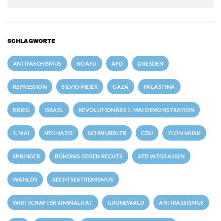
SCHLAGWORTE
ANTIFASCHISMUS
NOAFD
AFD
DRESDEN
REPRESSION
SILVIO MEIER
GAZA
PALÄSTINA
KRIEG
ISRAEL
REVOLUTIONÄRE 1. MAI DEMONSTRATION
1. MAI
NEONAZIS
SCHWURBLER
CDU
ELON MUSK
SPRINGER
BÜNDNIS GEGEN RECHTS
AFD WEGBASSEN
WAHLEN
RECHTSEXTREMISMUS
WIRTSCHAFTSKRIMINALITÄT
GRUNEWALD
ANTIRASSISMUS