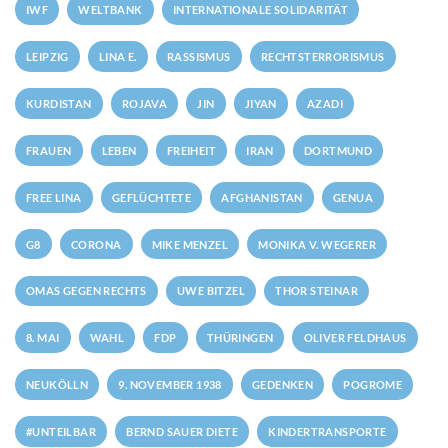
IWF
WELTBANK
INTERNATIONALE SOLIDARITÄT
LEIPZIG
LINA E.
RASSISMUS
RECHTSTERRORISMUS
KURDISTAN
ROJAVA
JIN
JIYAN
AZADI
FRAUEN
LEBEN
FREIHEIT
IRAN
DORTMUND
FREE LINA
GEFLÜCHTETE
AFGHANISTAN
GENUA
G8
CORONA
MIKE MENZEL
MONIKA V. WEGERER
OMAS GEGEN RECHTS
UWE BITZEL
THOR STEINAR
8. MAI
WAHL
FDP
THÜRINGEN
OLIVER FELDHAUS
NEUKÖLLN
9. NOVEMBER 1938
GEDENKEN
POGROME
#UNTEILBAR
BERND SAUER DIETE
KINDERTRANSPORTE