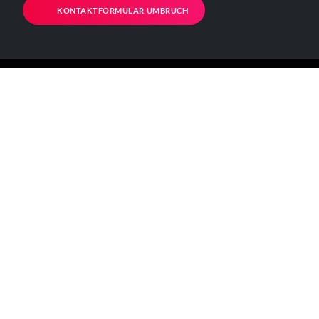
KONTAKTFORMULAR UMBRUCH
ALLGEMEINE INFORMATIONEN
Kontakt
Impressum
Datenschutzerklärung
Der Verein
BÜRO - ÖFFNUNGSZEITEN
Mo – Fr 11-17 Uhr
Verkehrsanbindungen:
[U] Görlitzer Bahnhof
[BUS] 129