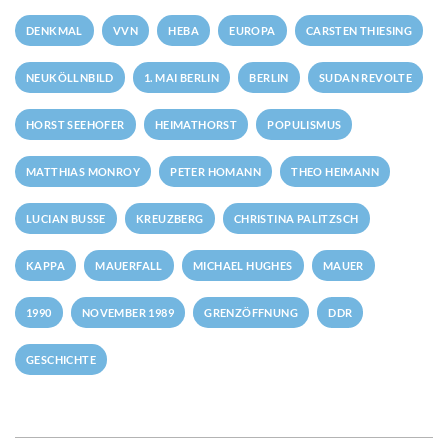
DENKMAL
VVN
HEBA
EUROPA
CARSTEN THIESING
NEUKÖLLNBILD
1. MAI BERLIN
BERLIN
SUDAN REVOLTE
HORST SEEHOFER
HEIMATHORST
POPULISMUS
MATTHIAS MONROY
PETER HOMANN
THEO HEIMANN
LUCIAN BUSSE
KREUZBERG
CHRISTINA PALITZSCH
KAPPA
MAUERFALL
MICHAEL HUGHES
MAUER
1990
NOVEMBER 1989
GRENZÖFFNUNG
DDR
GESCHICHTE