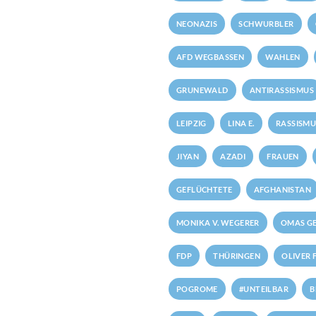
NEONAZIS
SCHWURBLER
AFD WEGBASSEN
WAHLEN
GRUNEWALD
ANTIRASSISMUS
LEIPZIG
LINA E.
RASSISMU
JIYAN
AZADI
FRAUEN
GEFLÜCHTETE
AFGHANISTAN
MONIKA V. WEGERER
OMAS GE
FDP
THÜRINGEN
OLIVER 
POGROME
#UNTEILBAR
B