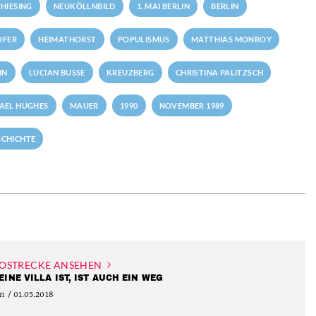
HIESING
NEUKÖLLNBILD
1. MAI BERLIN
BERLIN
OFER
HEIMATHORST
POPULISMUS
MATTHIAS MONROY
NN
LUCIAN BUSSE
KREUZBERG
CHRISTINA PALITZSCH
AEL HUGHES
MAUER
1990
NOVEMBER 1989
SCHICHTE
OSTRECKE ANSEHEN
EINE VILLA IST, IST AUCH EIN WEG
n / 01.05.2018