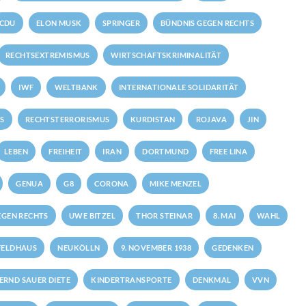
CDU
ELON MUSK
SPRINGER
BÜNDNIS GEGEN RECHTS
RECHTSEXTREMISMUS
WIRTSCHAFTSKRIMINALITÄT
IWF
WELTBANK
INTERNATIONALE SOLIDARITÄT
S
RECHTSTERRORISMUS
KURDISTAN
ROJAVA
JIN
LEBEN
FREIHEIT
IRAN
DORTMUND
FREE LINA
GENUA
G8
CORONA
MIKE MENZEL
GEN RECHTS
UWE BITZEL
THOR STEINAR
8. MAI
WAHL
FELDHAUS
NEUKÖLLN
9. NOVEMBER 1938
GEDENKEN
ERND SAUER DIETE
KINDERTRANSPORTE
DENKMAL
VVN