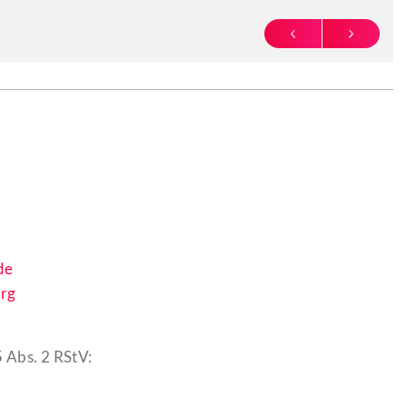
PREVIOUS
NEXT
de
rg
 Abs. 2 RStV: