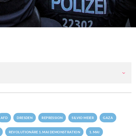
AFD
DRESDEN
REPRESSION
SILVIO MEIER
GAZA
REVOLUTIONÄRE 1. MAI DEMONSTRATION
1. MAI