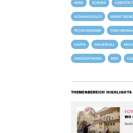
HEBA
EUROPA
CARSTEN T
SUDAN REVOLTE
HORST SEEH
PETER HOMANN
THEO HEIMA
KAPPA
MAUERFALL
MICH
GRENZÖFFNUNG
DDR
GE
THEMENBEREICH HIGHLIGHTS
FOT
WO 
Berli