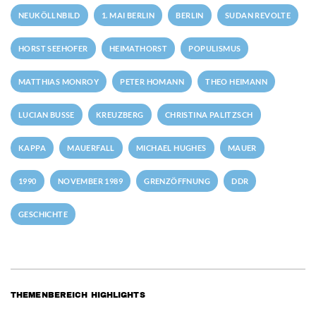
NEUKÖLLNBILD
1. MAI BERLIN
BERLIN
SUDAN REVOLTE
HORST SEEHOFER
HEIMATHORST
POPULISMUS
MATTHIAS MONROY
PETER HOMANN
THEO HEIMANN
LUCIAN BUSSE
KREUZBERG
CHRISTINA PALITZSCH
KAPPA
MAUERFALL
MICHAEL HUGHES
MAUER
1990
NOVEMBER 1989
GRENZÖFFNUNG
DDR
GESCHICHTE
THEMENBEREICH HIGHLIGHTS