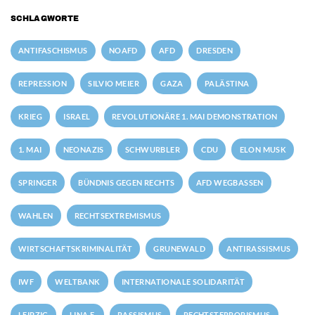
SCHLAGWORTE
ANTIFASCHISMUS
NOAFD
AFD
DRESDEN
REPRESSION
SILVIO MEIER
GAZA
PALÄSTINA
KRIEG
ISRAEL
REVOLUTIONÄRE 1. MAI DEMONSTRATION
1. MAI
NEONAZIS
SCHWURBLER
CDU
ELON MUSK
SPRINGER
BÜNDNIS GEGEN RECHTS
AFD WEGBASSEN
WAHLEN
RECHTSEXTREMISMUS
WIRTSCHAFTSKRIMINALITÄT
GRUNEWALD
ANTIRASSISMUS
IWF
WELTBANK
INTERNATIONALE SOLIDARITÄT
LEIPZIG
LINA E.
RASSISMUS
RECHTSTERRORISMUS