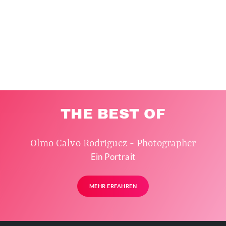
THE BEST OF
Olmo Calvo Rodriguez - Photographer
Ein Portrait
MEHR ERFAHREN