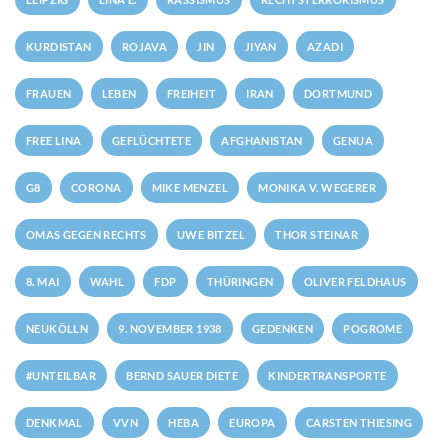
KURDISTAN
ROJAVA
JIN
JIYAN
AZADI
FRAUEN
LEBEN
FREIHEIT
IRAN
DORTMUND
FREE LINA
GEFLÜCHTETE
AFGHANISTAN
GENUA
G8
CORONA
MIKE MENZEL
MONIKA V. WEGERER
OMAS GEGEN RECHTS
UWE BITZEL
THOR STEINAR
8. MAI
WAHL
FDP
THÜRINGEN
OLIVER FELDHAUS
NEUKÖLLN
9. NOVEMBER 1938
GEDENKEN
POGROME
#UNTEILBAR
BERND SAUER DIETE
KINDERTRANSPORTE
DENKMAL
VVN
HEBA
EUROPA
CARSTEN THIESING