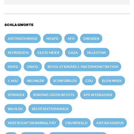
SCHLAGWORTE
ANTIFASCHISMUS
NOAFD
AFD
DRESDEN
REPRESSION
SILVIO MEIER
GAZA
PALÄSTINA
KRIEG
ISRAEL
REVOLUTIONÄRE 1. MAI DEMONSTRATION
1. MAI
NEONAZIS
SCHWURBLER
CDU
ELON MUSK
SPRINGER
BÜNDNIS GEGEN RECHTS
AFD WEGBASSEN
WAHLEN
RECHTSEXTREMISMUS
WIRTSCHAFTSKRIMINALITÄT
GRUNEWALD
ANTIRASSISMUS