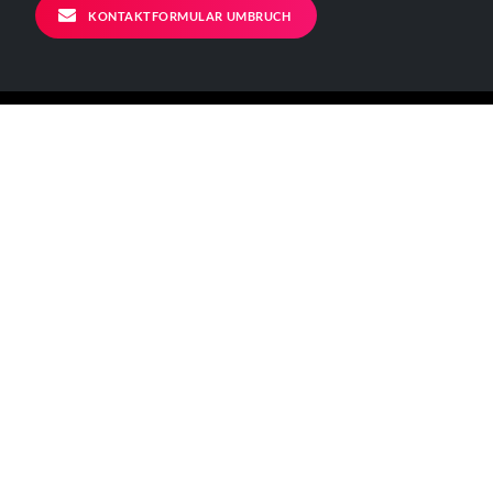
KONTAKTFORMULAR UMBRUCH
ALLGEMEINE INFORMATIONEN
Kontakt
Impressum
Datenschutzerklärung
Der Verein
BÜRO - ÖFFNUNGSZEITEN
Mo – Fr 11-17 Uhr
Verkehrsanbindungen:
[U] Görlitzer Bahnhof
[BUS] 129