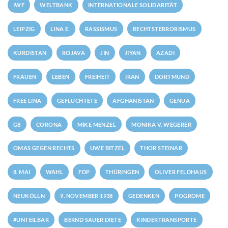
IWF
WELTBANK
INTERNATIONALE SOLIDARITÄT
LEIPZIG
LINA E.
RASSISMUS
RECHTSTERRORISMUS
KURDISTAN
ROJAVA
JIN
JIYAN
AZADI
FRAUEN
LEBEN
FREIHEIT
IRAN
DORTMUND
FREE LINA
GEFLÜCHTETE
AFGHANISTAN
GENUA
G8
CORONA
MIKE MENZEL
MONIKA V. WEGERER
OMAS GEGEN RECHTS
UWE BITZEL
THOR STEINAR
8. MAI
WAHL
FDP
THÜRINGEN
OLIVER FELDHAUS
NEUKÖLLN
9. NOVEMBER 1938
GEDENKEN
POGROME
#UNTEILBAR
BERND SAUER DIETE
KINDERTRANSPORTE