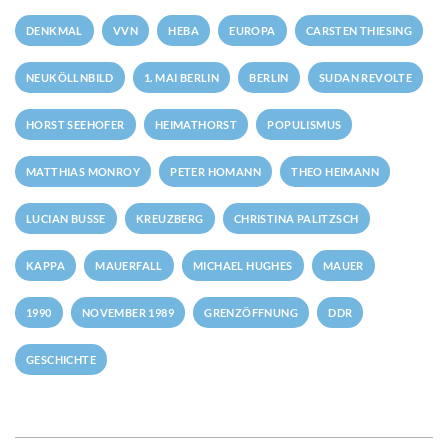
DENKMAL
VVN
HEBA
EUROPA
CARSTEN THIESING
NEUKÖLLNBILD
1. MAI BERLIN
BERLIN
SUDAN REVOLTE
HORST SEEHOFER
HEIMATHORST
POPULISMUS
MATTHIAS MONROY
PETER HOMANN
THEO HEIMANN
LUCIAN BUSSE
KREUZBERG
CHRISTINA PALITZSCH
KAPPA
MAUERFALL
MICHAEL HUGHES
MAUER
1990
NOVEMBER 1989
GRENZÖFFNUNG
DDR
GESCHICHTE