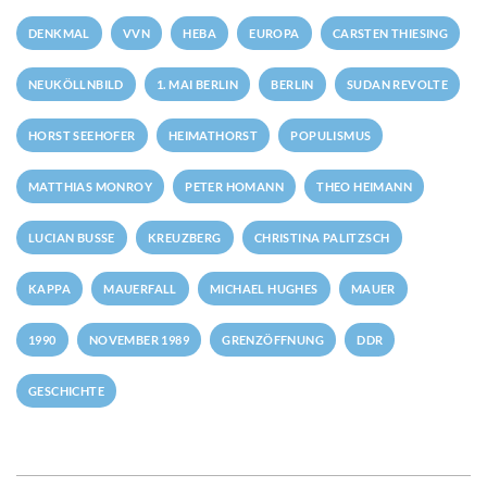
DENKMAL
VVN
HEBA
EUROPA
CARSTEN THIESING
NEUKÖLLNBILD
1. MAI BERLIN
BERLIN
SUDAN REVOLTE
HORST SEEHOFER
HEIMATHORST
POPULISMUS
MATTHIAS MONROY
PETER HOMANN
THEO HEIMANN
LUCIAN BUSSE
KREUZBERG
CHRISTINA PALITZSCH
KAPPA
MAUERFALL
MICHAEL HUGHES
MAUER
1990
NOVEMBER 1989
GRENZÖFFNUNG
DDR
GESCHICHTE