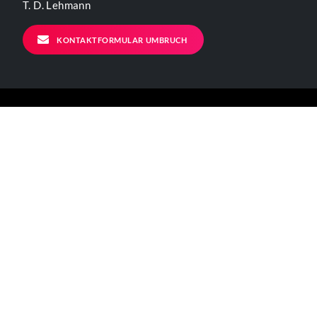
T. D. Lehmann
KONTAKTFORMULAR UMBRUCH
ALLGEMEINE INFORMATIONEN
Kontakt
Impressum
Datenschutzerklärung
Der Verein
BÜRO - ÖFFNUNGSZEITEN
Mo – Fr 11-17 Uhr
Verkehrsanbindungen: