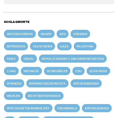
SCHLAGWORTE
ANTIFASCHISMUS
NOAFD
AFD
DRESDEN
REPRESSION
SILVIO MEIER
GAZA
PALÄSTINA
KRIEG
ISRAEL
REVOLUTIONÄRE 1. MAI DEMONSTRATION
1. MAI
NEONAZIS
SCHWURBLER
CDU
ELON MUSK
SPRINGER
BÜNDNIS GEGEN RECHTS
AFD WEGBASSEN
WAHLEN
RECHTSEXTREMISMUS
WIRTSCHAFTSKRIMINALITÄT
GRUNEWALD
ANTIRASSISMUS