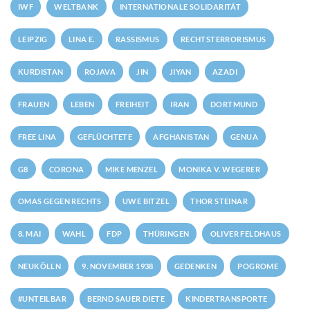
IWF
WELTBANK
INTERNATIONALE SOLIDARITÄT
LEIPZIG
LINA E.
RASSISMUS
RECHTSTERRORISMUS
KURDISTAN
ROJAVA
JIN
JIYAN
AZADI
FRAUEN
LEBEN
FREIHEIT
IRAN
DORTMUND
FREE LINA
GEFLÜCHTETE
AFGHANISTAN
GENUA
G8
CORONA
MIKE MENZEL
MONIKA V. WEGERER
OMAS GEGEN RECHTS
UWE BITZEL
THOR STEINAR
8. MAI
WAHL
FDP
THÜRINGEN
OLIVER FELDHAUS
NEUKÖLLN
9. NOVEMBER 1938
GEDENKEN
POGROME
#UNTEILBAR
BERND SAUER DIETE
KINDERTRANSPORTE