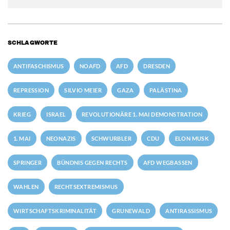
SCHLAGWORTE
ANTIFASCHISMUS
NOAFD
AFD
DRESDEN
REPRESSION
SILVIO MEIER
GAZA
PALÄSTINA
KRIEG
ISRAEL
REVOLUTIONÄRE 1. MAI DEMONSTRATION
1. MAI
NEONAZIS
SCHWURBLER
CDU
ELON MUSK
SPRINGER
BÜNDNIS GEGEN RECHTS
AFD WEGBASSEN
WAHLEN
RECHTSEXTREMISMUS
WIRTSCHAFTSKRIMINALITÄT
GRUNEWALD
ANTIRASSISMUS