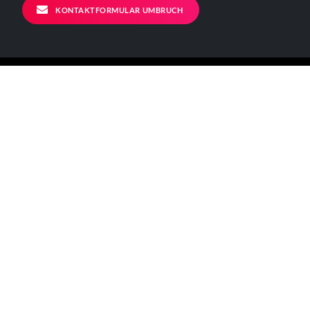
KONTAKTFORMULAR UMBRUCH
ALLGEMEINE INFORMATIONEN
Kontakt
Impressum
Datenschutzerklärung
Der Verein
BÜRO - ÖFFNUNGSZEITEN
Mo – Fr 11-17 Uhr
Verkehrsanbindungen:
[U] Görlitzer Bahnhof
[BUS] 129