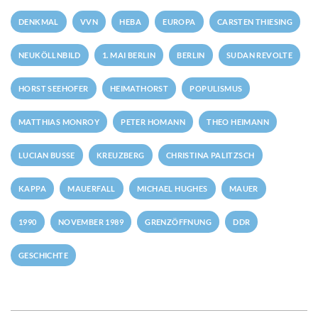
DENKMAL
VVN
HEBA
EUROPA
CARSTEN THIESING
NEUKÖLLNBILD
1. MAI BERLIN
BERLIN
SUDAN REVOLTE
HORST SEEHOFER
HEIMATHORST
POPULISMUS
MATTHIAS MONROY
PETER HOMANN
THEO HEIMANN
LUCIAN BUSSE
KREUZBERG
CHRISTINA PALITZSCH
KAPPA
MAUERFALL
MICHAEL HUGHES
MAUER
1990
NOVEMBER 1989
GRENZÖFFNUNG
DDR
GESCHICHTE