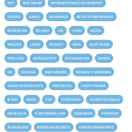
IWF
WELTBANK
INTERNATIONALE SOLIDARITÄT
LEIPZIG
LINA E.
RASSISMUS
RECHTSTERRORISMUS
KURDISTAN
ROJAVA
JIN
JIYAN
AZADI
FRAUEN
LEBEN
FREIHEIT
IRAN
DORTMUND
FREE LINA
GEFLÜCHTETE
AFGHANISTAN
GENUA
G8
CORONA
MIKE MENZEL
MONIKA V. WEGERER
OMAS GEGEN RECHTS
UWE BITZEL
THOR STEINAR
8. MAI
WAHL
FDP
THÜRINGEN
OLIVER FELDHAUS
NEUKÖLLN
9. NOVEMBER 1938
GEDENKEN
POGROME
#UNTEILBAR
BERND SAUER DIETE
KINDERTRANSPORTE