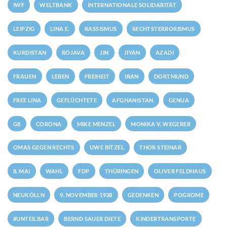
IWF
WELTBANK
INTERNATIONALE SOLIDARITÄT
LEIPZIG
LINA E.
RASSISMUS
RECHTSTERRORISMUS
KURDISTAN
ROJAVA
JIN
JIYAN
AZADI
FRAUEN
LEBEN
FREIHEIT
IRAN
DORTMUND
FREE LINA
GEFLÜCHTETE
AFGHANISTAN
GENUA
G8
CORONA
MIKE MENZEL
MONIKA V. WEGERER
OMAS GEGEN RECHTS
UWE BITZEL
THOR STEINAR
8. MAI
WAHL
FDP
THÜRINGEN
OLIVER FELDHAUS
NEUKÖLLN
9. NOVEMBER 1938
GEDENKEN
POGROME
#UNTEILBAR
BERND SAUER DIETE
KINDERTRANSPORTE