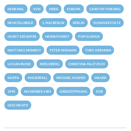
DENKMAL
VVN
HEBA
EUROPA
CARSTEN THIESING
NEUKÖLLNBILD
1. MAI BERLIN
BERLIN
SUDAN REVOLTE
HORST SEEHOFER
HEIMATHORST
POPULISMUS
MATTHIAS MONROY
PETER HOMANN
THEO HEIMANN
LUCIAN BUSSE
KREUZBERG
CHRISTINA PALITZSCH
KAPPA
MAUERFALL
MICHAEL HUGHES
MAUER
1990
NOVEMBER 1989
GRENZÖFFNUNG
DDR
GESCHICHTE