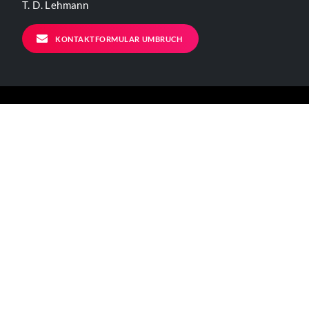
T. D. Lehmann
KONTAKTFORMULAR UMBRUCH
ALLGEMEINE INFORMATIONEN
Kontakt
Impressum
Datenschutzerklärung
Der Verein
BÜRO - ÖFFNUNGSZEITEN
Mo – Fr 11-17 Uhr
Verkehrsanbindungen: