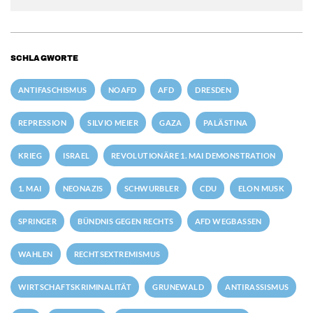
SCHLAGWORTE
ANTIFASCHISMUS
NOAFD
AFD
DRESDEN
REPRESSION
SILVIO MEIER
GAZA
PALÄSTINA
KRIEG
ISRAEL
REVOLUTIONÄRE 1. MAI DEMONSTRATION
1. MAI
NEONAZIS
SCHWURBLER
CDU
ELON MUSK
SPRINGER
BÜNDNIS GEGEN RECHTS
AFD WEGBASSEN
WAHLEN
RECHTSEXTREMISMUS
WIRTSCHAFTSKRIMINALITÄT
GRUNEWALD
ANTIRASSISMUS