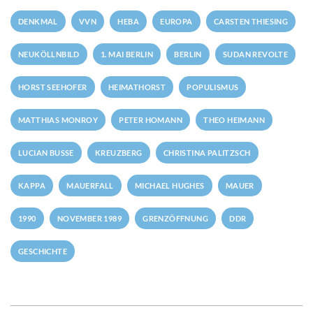
DENKMAL
VVN
HEBA
EUROPA
CARSTEN THIESING
NEUKÖLLNBILD
1. MAI BERLIN
BERLIN
SUDAN REVOLTE
HORST SEEHOFER
HEIMATHORST
POPULISMUS
MATTHIAS MONROY
PETER HOMANN
THEO HEIMANN
LUCIAN BUSSE
KREUZBERG
CHRISTINA PALITZSCH
KAPPA
MAUERFALL
MICHAEL HUGHES
MAUER
1990
NOVEMBER 1989
GRENZÖFFNUNG
DDR
GESCHICHTE