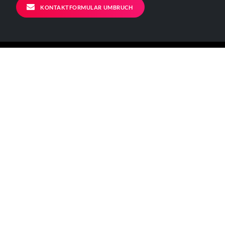
KONTAKTFORMULAR UMBRUCH
ALLGEMEINE INFORMATIONEN
Kontakt
Impressum
Datenschutzerklärung
Der Verein
BÜRO - ÖFFNUNGSZEITEN
Mo – Fr 11-17 Uhr
Verkehrsanbindungen:
[U] Görlitzer Bahnhof
[BUS] 129