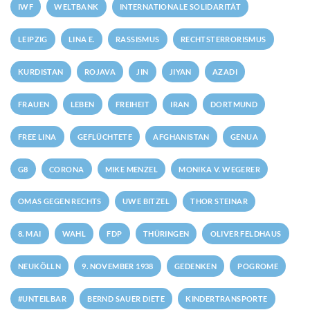
IWF
WELTBANK
INTERNATIONALE SOLIDARITÄT
LEIPZIG
LINA E.
RASSISMUS
RECHTSTERRORISMUS
KURDISTAN
ROJAVA
JIN
JIYAN
AZADI
FRAUEN
LEBEN
FREIHEIT
IRAN
DORTMUND
FREE LINA
GEFLÜCHTETE
AFGHANISTAN
GENUA
G8
CORONA
MIKE MENZEL
MONIKA V. WEGERER
OMAS GEGEN RECHTS
UWE BITZEL
THOR STEINAR
8. MAI
WAHL
FDP
THÜRINGEN
OLIVER FELDHAUS
NEUKÖLLN
9. NOVEMBER 1938
GEDENKEN
POGROME
#UNTEILBAR
BERND SAUER DIETE
KINDERTRANSPORTE