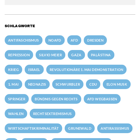
SCHLAGWORTE
ANTIFASCHISMUS
NOAFD
AFD
DRESDEN
REPRESSION
SILVIO MEIER
GAZA
PALÄSTINA
KRIEG
ISRAEL
REVOLUTIONÄRE 1. MAI DEMONSTRATION
1. MAI
NEONAZIS
SCHWURBLER
CDU
ELON MUSK
SPRINGER
BÜNDNIS GEGEN RECHTS
AFD WEGBASSEN
WAHLEN
RECHTSEXTREMISMUS
WIRTSCHAFTSKRIMINALITÄT
GRUNEWALD
ANTIRASSISMUS