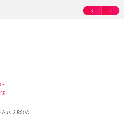
PREVIOUS
NEXT
de
rg
 Abs. 2 RStV: