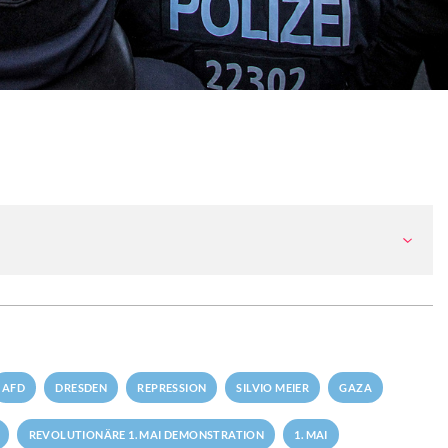
AFD
DRESDEN
REPRESSION
SILVIO MEIER
GAZA
REVOLUTIONÄRE 1. MAI DEMONSTRATION
1. MAI