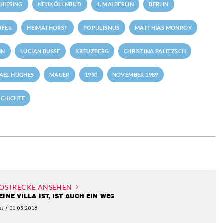
HIESING
NEUKÖLLNBILD
1. MAI BERLIN
BERLIN
OFER
HEIMATHORST
POPULISMUS
MATTHIAS MONROY
NN
LUCIAN BUSSE
KREUZBERG
CHRISTINA PALITZSCH
AEL HUGHES
MAUER
1990
NOVEMBER 1989
SCHICHTE
OSTRECKE ANSEHEN
EINE VILLA IST, IST AUCH EIN WEG
n / 01.05.2018