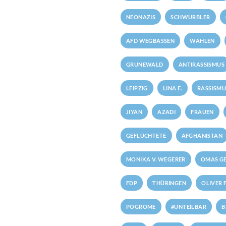
NEONAZIS
SCHWURBLER
AFD WEGBASSEN
WAHLEN
GRUNEWALD
ANTIRASSISMUS
LEIPZIG
LINA E.
RASSISMU
JIYAN
AZADI
FRAUEN
GEFLÜCHTETE
AFGHANISTAN
MONIKA V. WEGERER
OMAS GE
FDP
THÜRINGEN
OLIVER 
POGROME
#UNTEILBAR
B