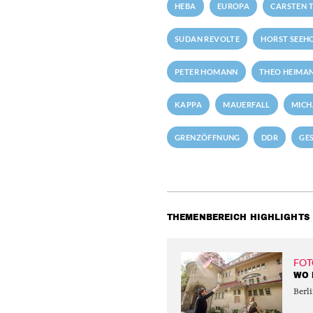
HEBA
EUROPA
CARSTEN T
SUDAN REVOLTE
HORST SEEH
PETER HOMANN
THEO HEIMA
KAPPA
MAUERFALL
MICH
GRENZÖFFNUNG
DDR
GE
THEMENBEREICH HIGHLIGHTS
FOT
WO 
Berli