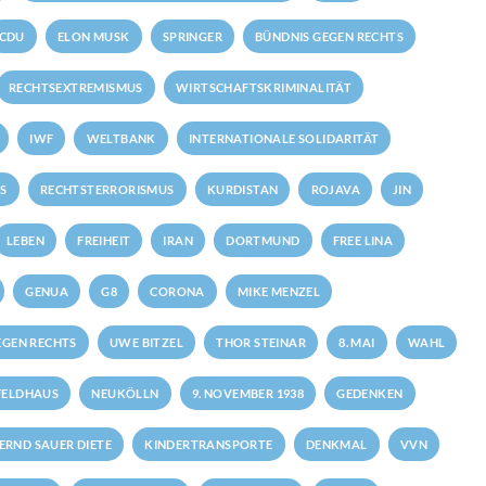
CDU
ELON MUSK
SPRINGER
BÜNDNIS GEGEN RECHTS
RECHTSEXTREMISMUS
WIRTSCHAFTSKRIMINALITÄT
IWF
WELTBANK
INTERNATIONALE SOLIDARITÄT
S
RECHTSTERRORISMUS
KURDISTAN
ROJAVA
JIN
LEBEN
FREIHEIT
IRAN
DORTMUND
FREE LINA
GENUA
G8
CORONA
MIKE MENZEL
GEN RECHTS
UWE BITZEL
THOR STEINAR
8. MAI
WAHL
FELDHAUS
NEUKÖLLN
9. NOVEMBER 1938
GEDENKEN
ERND SAUER DIETE
KINDERTRANSPORTE
DENKMAL
VVN