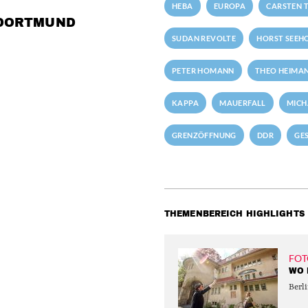
HEBA
EUROPA
CARSTEN T
 DORTMUND
SUDAN REVOLTE
HORST SEEH
PETER HOMANN
THEO HEIMA
KAPPA
MAUERFALL
MICH
GRENZÖFFNUNG
DDR
GE
THEMENBEREICH HIGHLIGHTS
FOT
WO 
Berli