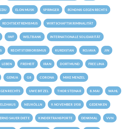
CDU
ELON MUSK
SPRINGER
BÜNDNIS GEGEN RECHTS
RECHTSEXTREMISMUS
WIRTSCHAFTSKRIMINALITÄT
IWF
WELTBANK
INTERNATIONALE SOLIDARITÄT
S
RECHTSTERRORISMUS
KURDISTAN
ROJAVA
JIN
LEBEN
FREIHEIT
IRAN
DORTMUND
FREE LINA
GENUA
G8
CORONA
MIKE MENZEL
GEN RECHTS
UWE BITZEL
THOR STEINAR
8. MAI
WAHL
FELDHAUS
NEUKÖLLN
9. NOVEMBER 1938
GEDENKEN
ERND SAUER DIETE
KINDERTRANSPORTE
DENKMAL
VVN