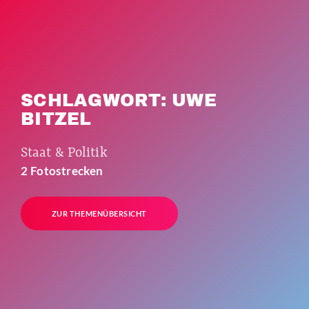
SCHLAGWORT: UWE
BITZEL
Staat & Politik
2 Fotostrecken
ZUR THEMENÜBERSICHT