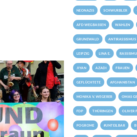
NEONAZIS
SCHWURBLER
AFD WEGBASSEN
WAHLEN
GRUNEWALD
ANTIRASSISMUS
LEIPZIG
LINA E.
RASSISMU
JIYAN
AZADI
FRAUEN
GEFLÜCHTETE
AFGHANISTAN
MONIKA V. WEGERER
OMAS GE
FDP
THÜRINGEN
OLIVER 
POGROME
#UNTEILBAR
B