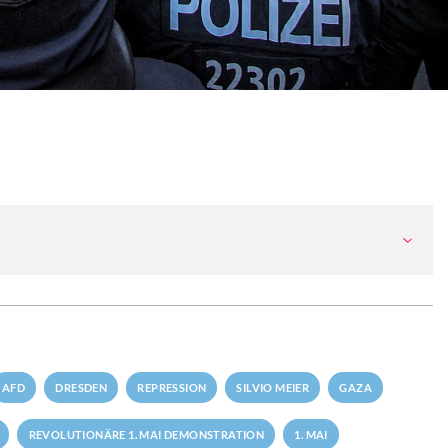
AFD
DRESDEN
REPRESSION
SILVIO MEIER
GAZA
REVOLUTIONÄRE 1. MAI DEMONSTRATION
1. MAI