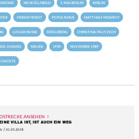
HIESING
NEUKÖLLNBILD
1. MAI BERLIN
BERLIN
OFER
HEIMATHORST
POPULISMUS
MATTHIAS MONROY
NN
LUCIAN BUSSE
KREUZBERG
CHRISTINA PALITZSCH
AEL HUGHES
MAUER
1990
NOVEMBER 1989
SCHICHTE
OSTRECKE ANSEHEN
EINE VILLA IST, IST AUCH EIN WEG
n / 01.05.2018