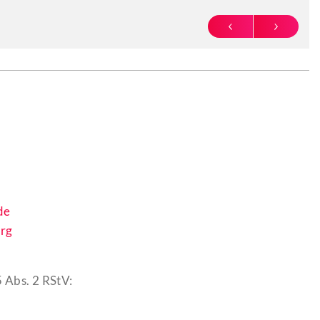
PREVIOUS
NEXT
de
rg
 Abs. 2 RStV: