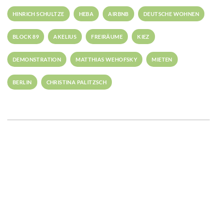
HINRICH SCHULTZE
HEBA
AIRBNB
DEUTSCHE WOHNEN
BLOCK 89
AKELIUS
FREIRÄUME
KIEZ
DEMONSTRATION
MATTHIAS WEHOFSKY
MIETEN
BERLIN
CHRISTINA PALITZSCH