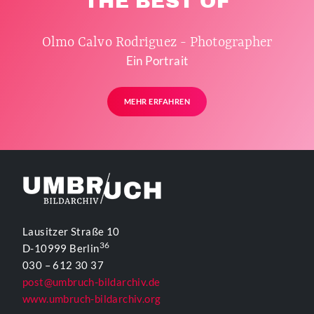
THE BEST OF
Olmo Calvo Rodriguez - Photographer
Ein Portrait
MEHR ERFAHREN
Lausitzer Straße 10
36
D-10999 Berlin
030 – 612 30 37
post@umbruch-bildarchiv.de
www.umbruch-bildarchiv.org