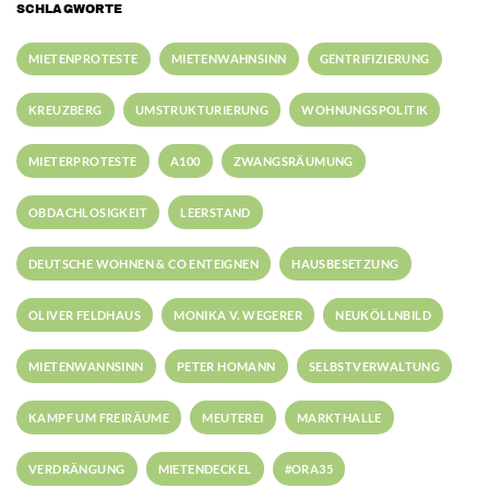
SCHLAGWORTE
MIETENPROTESTE
MIETENWAHNSINN
GENTRIFIZIERUNG
KREUZBERG
UMSTRUKTURIERUNG
WOHNUNGSPOLITIK
MIETERPROTESTE
A100
ZWANGSRÄUMUNG
OBDACHLOSIGKEIT
LEERSTAND
DEUTSCHE WOHNEN & CO ENTEIGNEN
HAUSBESETZUNG
OLIVER FELDHAUS
MONIKA V. WEGERER
NEUKÖLLNBILD
MIETENWANNSINN
PETER HOMANN
SELBSTVERWALTUNG
KAMPF UM FREIRÄUME
MEUTEREI
MARKTHALLE
VERDRÄNGUNG
MIETENDECKEL
#ORA35