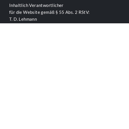
Inhaltlich Verantwortlicher
für die Website gemäß § 55 Abs. 2 RStV:
T. D. Lehmann
KONTAKTFORMULAR UMBRUCH
ALLGEMEINE INFORMATIONEN
Kontakt
Impressum
Datenschutzerklärung
Der Verein
BÜRO - ÖFFNUNGSZEITEN