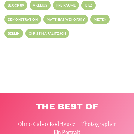
BLOCK 89
AKELIUS
FREIRÄUME
KIEZ
DEMONSTRATION
MATTHIAS WEHOFSKY
MIETEN
BERLIN
CHRISTINA PALITZSCH
THE BEST OF
Olmo Calvo Rodriguez - Photographer
Ein Portrait