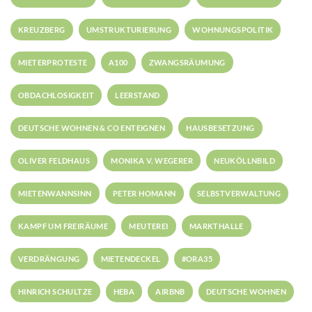
KREUZBERG
UMSTRUKTURIERUNG
WOHNUNGSPOLITIK
MIETERPROTESTE
A100
ZWANGSRÄUMUNG
OBDACHLOSIGKEIT
LEERSTAND
DEUTSCHE WOHNEN & CO ENTEIGNEN
HAUSBESETZUNG
OLIVER FELDHAUS
MONIKA V. WEGERER
NEUKÖLLNBILD
MIETENWANNSINN
PETER HOMANN
SELBSTVERWALTUNG
KAMPF UM FREIRÄUME
MEUTEREI
MARKTHALLE
VERDRÄNGUNG
MIETENDECKEL
#ORA35
HINRICH SCHULTZE
HEBA
AIRBNB
DEUTSCHE WOHNEN