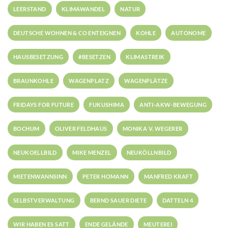
LEERSTAND
KLIMAWANDEL
NATUR
DEUTSCHE WOHNEN & CO ENTEIGNEN
KOHLE
AUTONOME
HAUSBESETZUNG
#BESETZEN
KLIMASTREIK
BRAUNKOHLE
WAGENPLATZ
WAGENPLÄTZE
FRIDAYS FOR FUTURE
FUKUSHIMA
ANTI-AKW-BEWEGUNG
BOCHUM
OLIVER FELDHAUS
MONIKA V. WEGERER
NEUKOELLBILD
MIKE MENZEL
NEUKÖLLNBILD
MIETENWANNSINN
PETER HOMANN
MANFRED KRAFT
SELBSTVERWALTUNG
BERND SAUER DIETE
DATTELN 4
WIR HABEN ES SATT
ENDE GELÄNDE
MEUTEREI