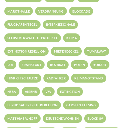
MARKTHALLE
VERDRÄNGUNG
BLOCKADE
FLUGHAFEN TEGEL
INTERKIEZIONALE
SELBSTVERWALTETE PROJEKTE
KLIMA
EXTINCTION REBELLION
MIETENDECKEL
TUMALWAT
IAA
FRANKFURT
ROZBRAT
POLEN
#ORA35
HINRICH SCHULTZE
RADFAHRER
KLIMANOTSTAND
HEBA
AIRBNB
VW
EXTINCTION
BERND SAUER DIETE REBELLION
CARSTEN THESING
MATTHIAS V. HOFF
DEUTSCHE WOHNEN
BLOCK 89