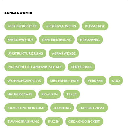
SCHLAGWORTE
MIETENPROTESTE
MIETENWAHNSINN
KLIMAKRISE
ENERGIEWENDE
GENTRIFIZIERUNG
KREUZBERG
UMSTRUKTURIERUNG
AGRARWENDE
INDUSTRIELLE LANDWIRTSCHAFT
GENTECHNIK
WOHNUNGSPOLITIK
MIETERPROTESTE
VERKEHR
A100
HÄUSERKAMPF
RIGAER 94
TESLA
KAMPF UM FREIRÄUME
HAMBURG
HAFENSTRASSE
ZWANGSRÄUMUNG
RÜGEN
OBDACHLOSIGKEIT