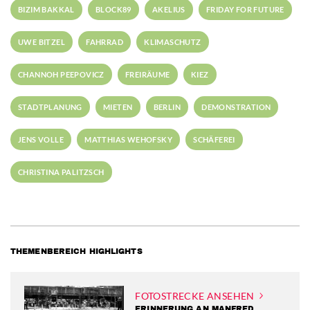
BIZIM BAKKAL
BLOCK89
AKELIUS
FRIDAY FOR FUTURE
UWE BITZEL
FAHRRAD
KLIMASCHUTZ
CHANNOH PEEPOVICZ
FREIRÄUME
KIEZ
STADTPLANUNG
MIETEN
BERLIN
DEMONSTRATION
JENS VOLLE
MATTHIAS WEHOFSKY
SCHÄFEREI
CHRISTINA PALITZSCH
THEMENBEREICH HIGHLIGHTS
FOTOSTRECKE ANSEHEN
ERINNERUNG AN MANFRED