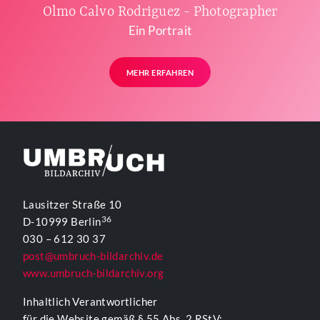
Olmo Calvo Rodriguez - Photographer
Ein Portrait
MEHR ERFAHREN
Lausitzer Straße 10
36
D-10999 Berlin
030 – 612 30 37
post@umbruch-bildarchiv.de
www.umbruch-bildarchiv.org
Inhaltlich Verantwortlicher
für die Website gemäß § 55 Abs. 2 RStV: