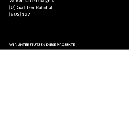
Verkehrsanbindungen:
[U] Görlitzer Bahnhof
[BUS] 129
WIR UNTERSTÜTZEN DIESE PROJEKTE
KEIN MENSCH
IST ILLEGAL
DE.INDYMEDIA.ORG
DEMOKRATISCHE MEDIENPLATTFORM
NETZWERK SELBSTHILFE
BERLIN
TERMINKALENDER
FÜR LINKE SUBKULTUR